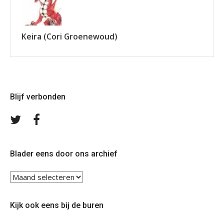
Keira (Cori Groenewoud)
Blijf verbonden
Volg
Volg
ons
ons
op
op
Twitter
Facebook
Blader eens door ons archief
Blader
eens
door
Kijk ook eens bij de buren
ons
archief