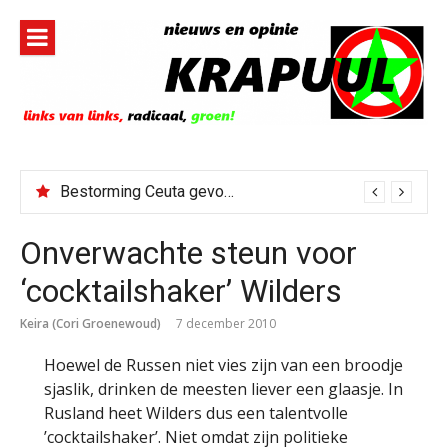
Naar
de
inhoud
springen
Bestorming Ceuta gevolg van op sociale media verspreide hoax?
Onverwachte steun voor
‘cocktailshaker’ Wilders
Keira (Cori Groenewoud)
7 december 2010
Hoewel de Russen niet vies zijn van een broodje
sjaslik, drinken de meesten liever een glaasje. In
Rusland heet Wilders dus een talentvolle
’cocktailshaker’. Niet omdat zijn politieke