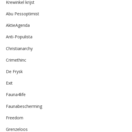
Krewinkel krijst
Abu Pessoptimist
AktieAgenda
Anti-Populista
Christianarchy
Crimethinc
De Frysk
Exit
Fauna4life
Faunabescherming
Freedom
Grenzeloos