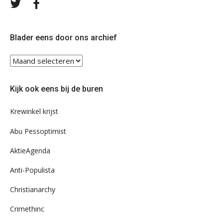
Volg
Volg
ons
ons
op
op
Twitter
Facebook
Blader eens door ons archief
Blader
eens
door
Kijk ook eens bij de buren
ons
archief
Krewinkel krijst
Abu Pessoptimist
AktieAgenda
Anti-Populista
Christianarchy
Crimethinc