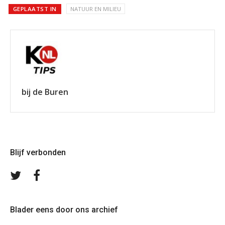
GEPLAATST IN
NATUUR EN MILIEU
bij de Buren
Blijf verbonden
Volg
Volg
ons
ons
op
op
Twitter
Facebook
Blader eens door ons archief