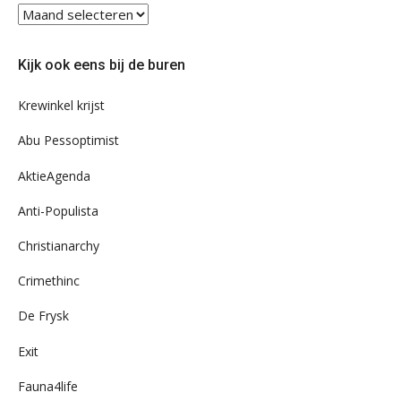
Blader
eens
door
Kijk ook eens bij de buren
ons
archief
Krewinkel krijst
Abu Pessoptimist
AktieAgenda
Anti-Populista
Christianarchy
Crimethinc
De Frysk
Exit
Fauna4life