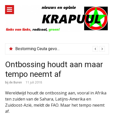
Naar
de
inhoud
springen
Bestorming Ceuta gevolg van op sociale media verspreide hoax?
Ontbossing houdt aan maar
tempo neemt af
bij de Buren
11 juli 2018
Wereldwijd houdt de ontbossing aan, vooral in Afrika
ten zuiden van de Sahara, Latijns-Amerika en
Zuidoost-Azië, meldt de FAO. Maar het tempo neemt
af.