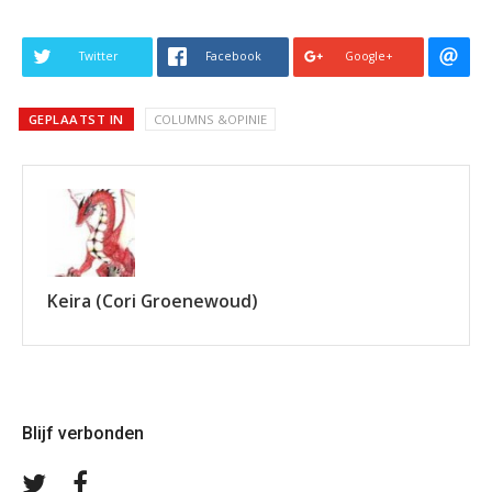
Twitter
Facebook
Google+
GEPLAATST IN
COLUMNS &OPINIE
Keira (Cori Groenewoud)
Blijf verbonden
Volg
Volg