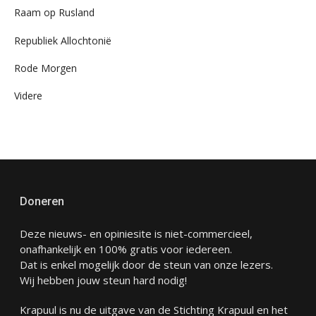
Raam op Rusland
Republiek Allochtonië
Rode Morgen
Videre
Doneren
Deze nieuws- en opiniesite is niet-commercieel,
onafhankelijk en 100% gratis voor iedereen.
Dat is enkel mogelijk door de steun van onze lezers.
Wij hebben jouw steun hard nodig!
Krapuul is nu de uitgave van de Stichting Krapuul en het