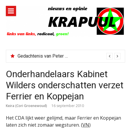
Naar
de
inhoud
springen
Gedachtenis van Peter Faber
Onderhandelaars Kabinet
Wilders onderschatten verzet
Ferrier en Koppejan
Keira (Cori Groenewoud)
16 september 2010
Het CDA lijkt weer gelijmd, maar Ferrier en Koppejan
laten zich niet zomaar wegsturen. (
VN
)