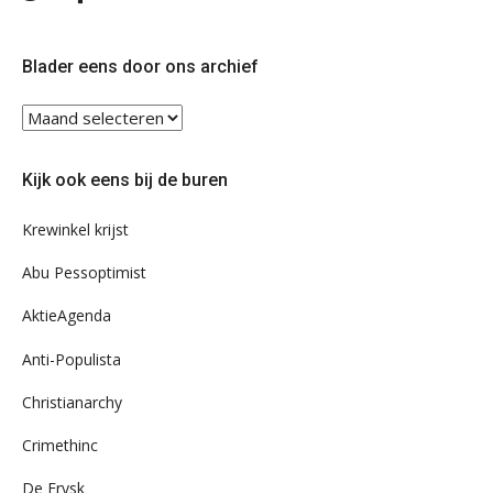
ons
ons
op
op
Twitter
Facebook
Blader eens door ons archief
Blader
eens
door
Kijk ook eens bij de buren
ons
archief
Krewinkel krijst
Abu Pessoptimist
AktieAgenda
Anti-Populista
Christianarchy
Crimethinc
De Frysk