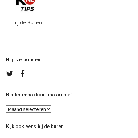
bij de Buren
Blijf verbonden
Volg
Volg
ons
ons
op
op
Twitter
Facebook
Blader eens door ons archief
Blader
eens
door
Kijk ook eens bij de buren
ons
archief