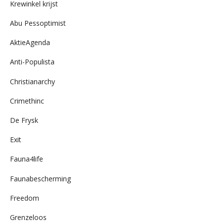
Krewinkel krijst
Abu Pessoptimist
AktieAgenda
Anti-Populista
Christianarchy
Crimethinc
De Frysk
Exit
Fauna4life
Faunabescherming
Freedom
Grenzeloos