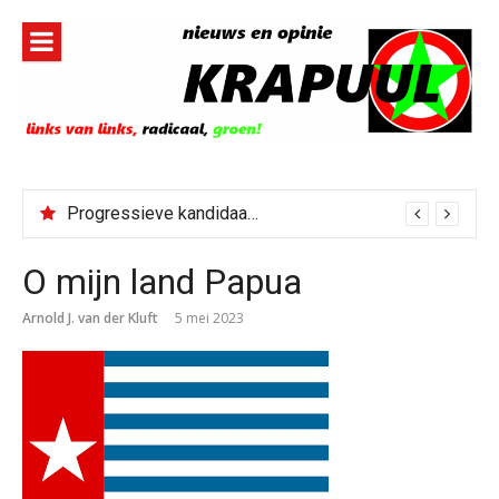
Naar
de
inhoud
springen
Progressieve kandidaat El-Sayed senaatskandidaat Michigan
O mijn land Papua
Arnold J. van der Kluft
5 mei 2023