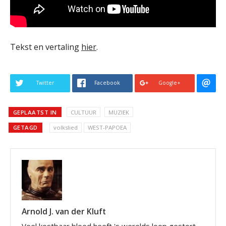
Tekst en vertaling
hier
.
Twitter
Facebook
Google+
GEPLAATST IN
CULTUUR
MUZIEK
GETAGD
volkslied
WEST-PAPOEA
Arnold J. van der Kluft
Veel kostbaar bloed heeft 's werelds loop gestort