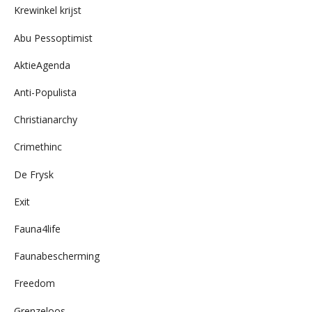
Krewinkel krijst
Abu Pessoptimist
AktieAgenda
Anti-Populista
Christianarchy
Crimethinc
De Frysk
Exit
Fauna4life
Faunabescherming
Freedom
Grenzeloos