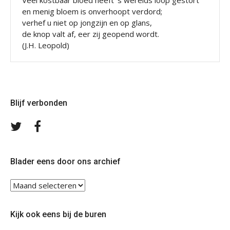
en menig bloem is onverhoopt verdord;
verhef u niet op jongzijn en op glans,
de knop valt af, eer zij geopend wordt.
(J.H. Leopold)
Blijf verbonden
Volg
Volg
ons
ons
op
op
Twitter
Facebook
Blader eens door ons archief
Blader
eens
door
Kijk ook eens bij de buren
ons
archief