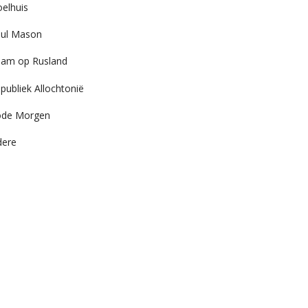
elhuis
ul Mason
am op Rusland
publiek Allochtonië
ode Morgen
dere