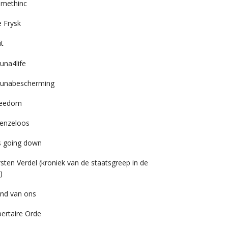
imethinc
 Frysk
it
una4life
unabescherming
reedom
enzeloos
’s going down
rsten Verdel (kroniek van de staatsgreep in de
)
nd van ons
bertaire Orde