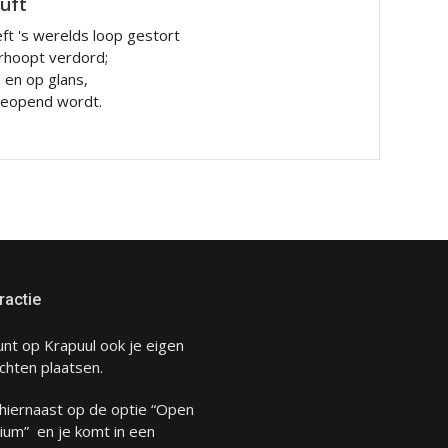
luft
ft 's werelds loop gestort
rhoopt verdord;
n en op glans,
 geopend wordt.
ractie
unt op Krapuul ook je eigen
chten plaatsen.
 hiernaast op de optie “Open
ium” en je komt in een