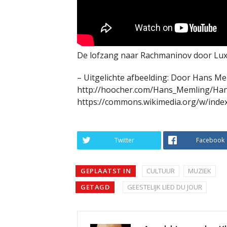
De lofzang naar Rachmaninov door Lux
– Uitgelichte afbeelding: Door Hans Me
http://hoocher.com/Hans_Memling/Han
https://commons.wikimedia.org/w/inde
Twitter
Facebook
GEPLAATST IN
CULTUUR
MUZIEK
GETAGD
GEESTELIJK LIED DU JOUR