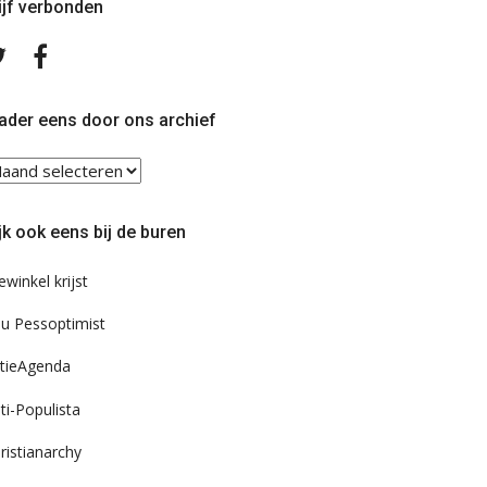
ijf verbonden
Volg
Volg
ons
ons
op
op
Twitter
Facebook
ader eens door ons archief
ader
ns
or
jk ook eens bij de buren
s
chief
ewinkel krijst
u Pessoptimist
tieAgenda
ti-Populista
ristianarchy