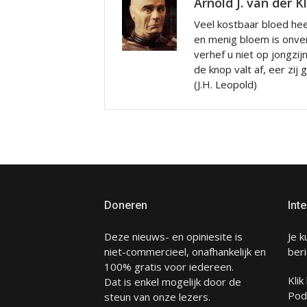
Arnold J. van der K
Veel kostbaar bloed hee
en menig bloem is onve
verhef u niet op jongzij
de knop valt af, eer zij
(J.H. Leopold)
Doneren
Inte
Deze nieuws- en opiniesite is
Je k
niet-commercieel, onafhankelijk en
beri
100% gratis voor iedereen.
Klik
Dat is enkel mogelijk door de
Pod
steun van onze lezers.