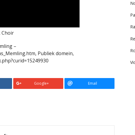
No
Pa
Ra
 Choir
Re
mling –
R
s_Memling.htm, Publiek domein,
x.php?curid=15249930
Vi
Google+
Email