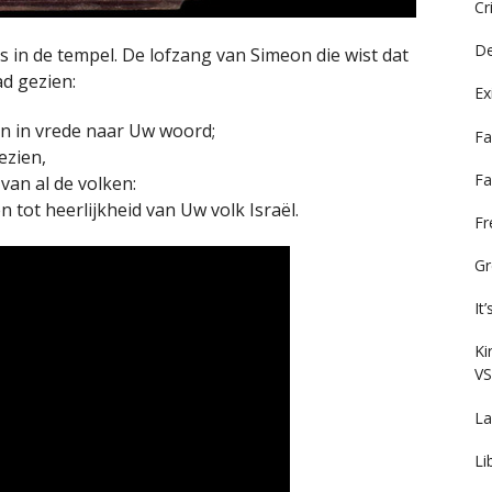
Cr
De
s in de tempel. De lofzang van Simeon die wist dat
ad gezien:
Ex
an in vrede naar Uw woord;
Fa
ezien,
Fa
van al de volken:
n tot heerlijkheid van Uw volk Israël.
F
Gr
It
Ki
VS
La
Li