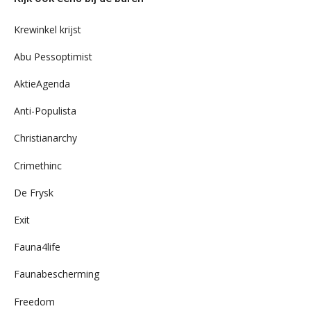
ons
archief
Krewinkel krijst
Abu Pessoptimist
AktieAgenda
Anti-Populista
Christianarchy
Crimethinc
De Frysk
Exit
Fauna4life
Faunabescherming
Freedom