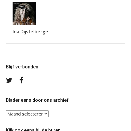
Ina Dijstelberge
Blijf verbonden
Volg
Volg
ons
ons
op
op
Twitter
Facebook
Blader eens door ons archief
Blader
eens
door
Kijk ook eens bij de buren