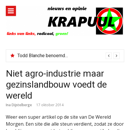
Naar
de
inhoud
springen
Todd Blanche benoemd tot Attorney General
Niet agro-industrie maar
gezinslandbouw voedt de
wereld
Ina Dijstelberge
17 oktober 2014
Weer een super artikel op de site van De Wereld
Morgen. Een site die alle steun verdient, zodat ze door