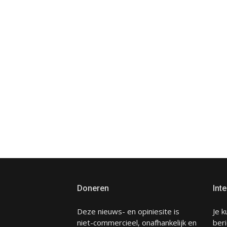
Doneren
Inte
Deze nieuws- en opiniesite is
Je k
niet-commercieel, onafhankelijk en
beri