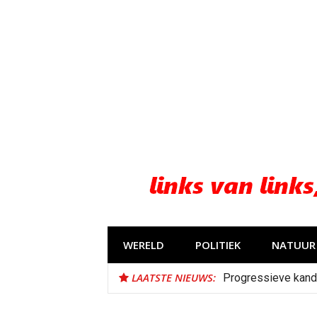
Naar
de
inhoud
springen
WERELD
POLITIEK
NATUUR 
LAATSTE NIEUWS:
Progressieve kand