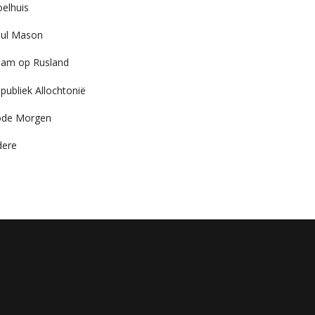
elhuis
ul Mason
am op Rusland
publiek Allochtonië
ode Morgen
dere