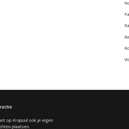
No
Pa
Ra
Re
R
Vi
ractie
unt op Krapuul ook je eigen
chten plaatsen.