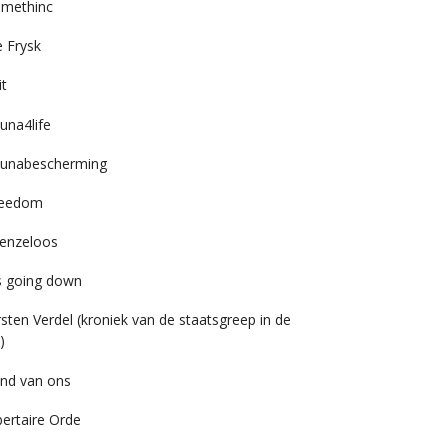
imethinc
 Frysk
it
una4life
unabescherming
reedom
enzeloos
’s going down
rsten Verdel (kroniek van de staatsgreep in de
)
nd van ons
bertaire Orde