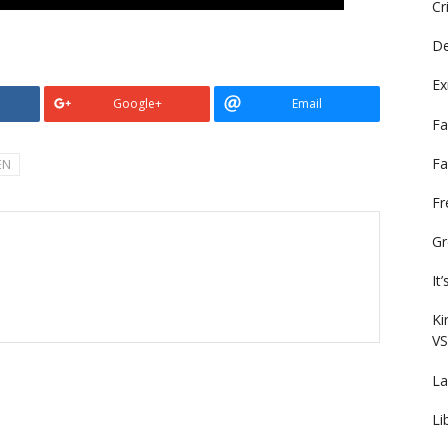
Cr
De
Ex
Google+
Email
Fa
Fa
EN
F
Gr
It
Ki
VS
La
Li