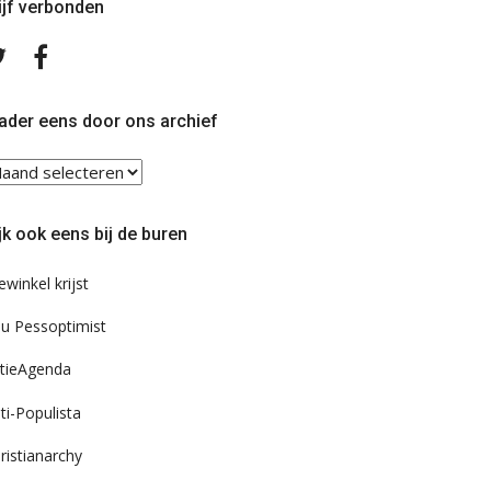
ijf verbonden
Volg
Volg
ons
ons
op
op
Twitter
Facebook
ader eens door ons archief
ader
ns
or
jk ook eens bij de buren
s
chief
ewinkel krijst
u Pessoptimist
tieAgenda
ti-Populista
ristianarchy