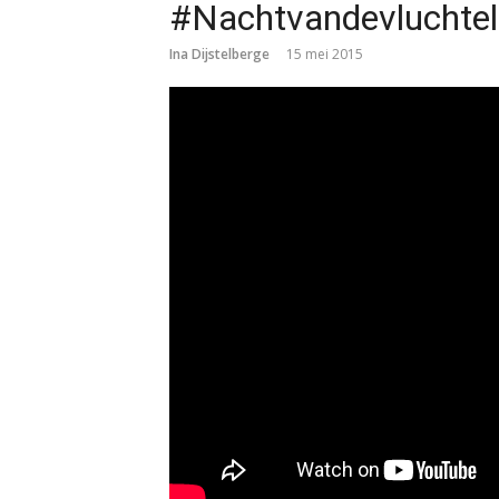
#Nachtvandevluchtel
Ina Dijstelberge
15 mei 2015