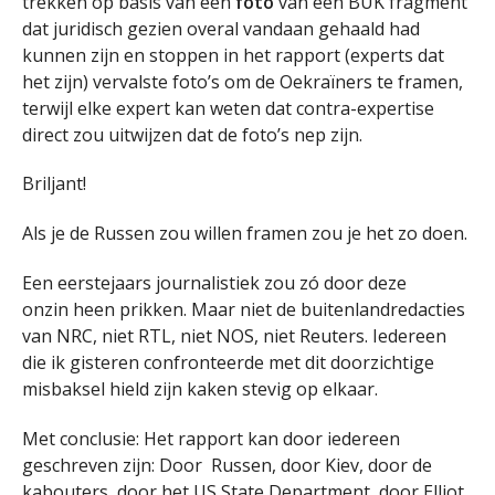
trekken op basis van een
foto
van een BUK fragment
dat juridisch gezien overal vandaan gehaald had
kunnen zijn en stoppen in het rapport (experts dat
het zijn) vervalste foto’s om de Oekraïners te framen,
terwijl elke expert kan weten dat contra-expertise
direct zou uitwijzen dat de foto’s nep zijn.
Briljant!
Als je de Russen zou willen framen zou je het zo doen.
Een eerstejaars journalistiek zou zó door deze
onzin heen prikken. Maar niet de buitenlandredacties
van NRC, niet RTL, niet NOS, niet Reuters. Iedereen
die ik gisteren confronteerde met dit doorzichtige
misbaksel hield zijn kaken stevig op elkaar.
Met conclusie: Het rapport kan door iedereen
geschreven zijn: Door Russen, door Kiev, door de
kabouters, door het US State Department, door Elliot