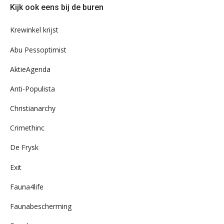
Kijk ook eens bij de buren
ons
archief
Krewinkel krijst
Abu Pessoptimist
AktieAgenda
Anti-Populista
Christianarchy
Crimethinc
De Frysk
Exit
Fauna4life
Faunabescherming