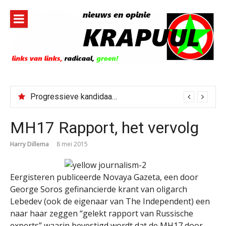
Naar
de
inhoud
springen
Progressieve kandidaat El-Sayed senaatskandidaat Michigan
MH17 Rapport, het vervolg
Harry Dillema
8 mei 2015
Eergisteren publiceerde Novaya Gazeta, een door
George Soros gefinancierde krant van oligarch
Lebedev (ook de eigenaar van The Independent) een
naar haar zeggen “gelekt rapport van Russische
experts” waarin bevestigd wordt dat de MH17 door