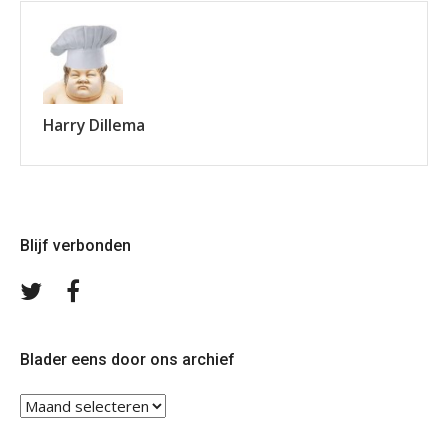
Harry Dillema
Blijf verbonden
Volg
Volg
ons
ons
op
op
Twitter
Facebook
Blader eens door ons archief
Blader
eens
door