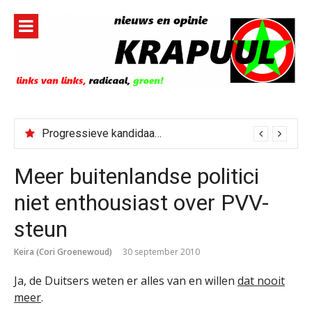
Naar
de
inhoud
springen
Progressieve kandidaat El-Sayed senaatskandidaat Michigan
Meer buitenlandse politici
niet enthousiast over PVV-
steun
Keira (Cori Groenewoud)
30 september 2010
Ja, de Duitsers weten er alles van en willen
dat nooit
meer
.