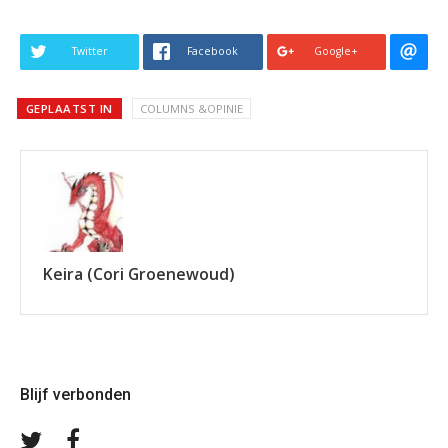
Twitter
Facebook
Google+
GEPLAATST IN
COLUMNS &OPINIE
Keira (Cori Groenewoud)
Blijf verbonden
Volg
Volg