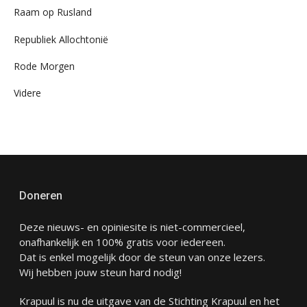
Raam op Rusland
Republiek Allochtonië
Rode Morgen
Videre
Doneren
Deze nieuws- en opiniesite is niet-commercieel,
onafhankelijk en 100% gratis voor iedereen.
Dat is enkel mogelijk door de steun van onze lezers.
Wij hebben jouw steun hard nodig!
Krapuul is nu de uitgave van de Stichting Krapuul en het