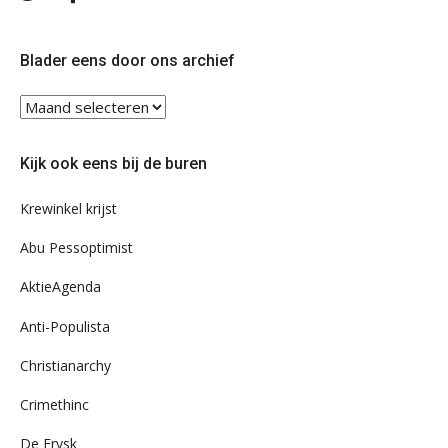
ons
ons
op
op
Twitter
Facebook
Blader eens door ons archief
Blader
eens
door
Kijk ook eens bij de buren
ons
archief
Krewinkel krijst
Abu Pessoptimist
AktieAgenda
Anti-Populista
Christianarchy
Crimethinc
De Frysk