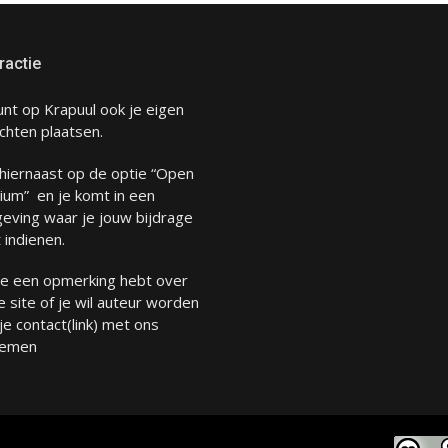
ractie
unt op Krapuul ook je eigen
chten plaatsen.
 hiernaast op de optie “Open
ium” en je komt in een
eving waar je jouw bijdrage
 indienen.
 je een opmerking hebt over
 site of je wil auteur worden
 je
contact
(link) met ons
emen