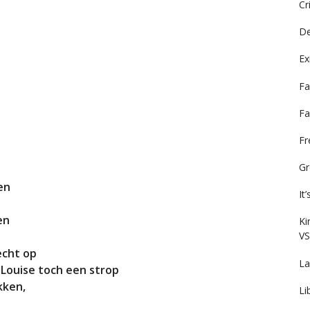
Cr
De
Ex
Fa
Fa
F
Gr
ken
It
en
Ki
VS
echt op
La
 Louise toch een strop
akken,
Li