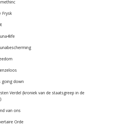
imethinc
 Frysk
it
una4life
unabescherming
reedom
enzeloos
’s going down
rsten Verdel (kroniek van de staatsgreep in de
)
nd van ons
bertaire Orde