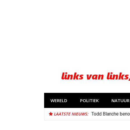
Naar
de
inhoud
springen
WERELD
POLITIEK
NATUUR 
LAATSTE NIEUWS:
Todd Blanche beno