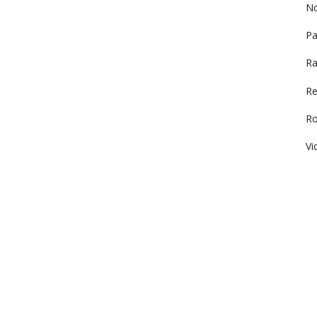
No
Pa
Ra
Re
R
Vi