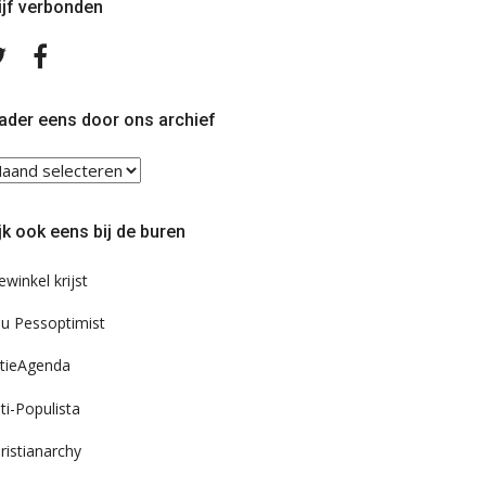
ijf verbonden
Volg
Volg
ons
ons
op
op
Twitter
Facebook
ader eens door ons archief
ader
ns
or
jk ook eens bij de buren
s
chief
ewinkel krijst
u Pessoptimist
tieAgenda
ti-Populista
ristianarchy