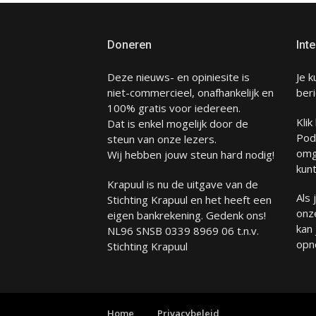
Doneren
Inte
Deze nieuws- en opiniesite is
Je k
niet-commercieel, onafhankelijk en
beri
100% gratis voor iedereen.
Klik
Dat is enkel mogelijk door de
Pod
steun van onze lezers.
omg
Wij hebben jouw steun hard nodig!
kunt
Krapuul is nu de uitgave van de
Als
Stichting Krapuul en het heeft een
onze
eigen bankrekening. Gedenk ons!
kan
NL96 SNSB 0339 8969 06 t.n.v.
opn
Stichting Krapuul
Home
Privacybeleid