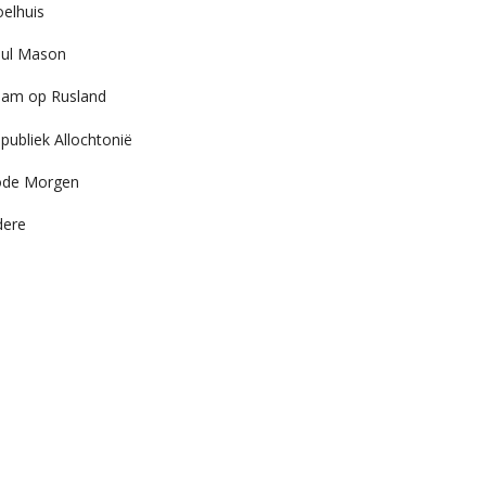
elhuis
ul Mason
am op Rusland
publiek Allochtonië
ode Morgen
dere