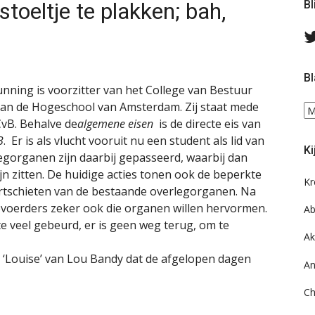
 stoeltje te plakken; bah,
Bl
Bl
nning is voorzitter van het College van Bestuur
van de Hogeschool van Amsterdam. Zij staat mede
Bl
vB. Behalve de
algemene eisen
is de directe eis van
ee
do
B
. Er is als vlucht vooruit nu een student als lid van
Ki
on
egorganen zijn daarbij gepasseerd, waarbij dan
ar
jn zitten. De huidige acties tonen ook de beperkte
Kr
ortschieten van de bestaande overlegorganen. Na
ievoerders zeker ook die organen willen hervormen.
Ab
e veel gebeurd, er is geen weg terug, om te
Ak
 ‘Louise’ van Lou Bandy dat de afgelopen dagen
An
Ch