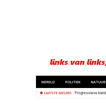
Naar
de
inhoud
springen
WERELD
POLITIEK
NATUUR 
LAATSTE NIEUWS:
Progressieve kand