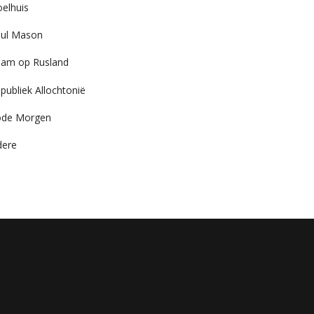
elhuis
ul Mason
am op Rusland
publiek Allochtonië
ode Morgen
dere