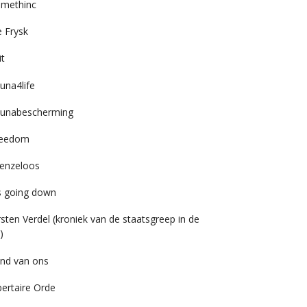
imethinc
 Frysk
it
una4life
unabescherming
reedom
enzeloos
’s going down
rsten Verdel (kroniek van de staatsgreep in de
)
nd van ons
bertaire Orde