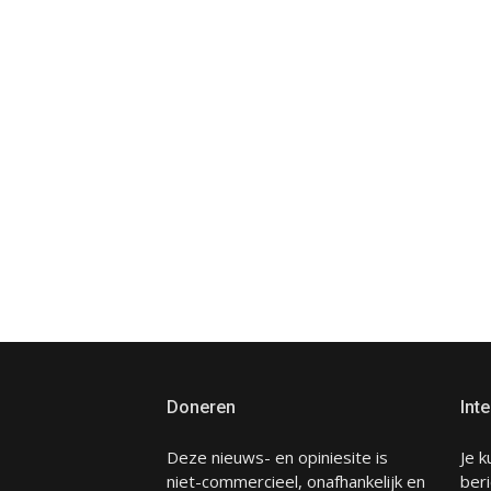
Doneren
Inte
Deze nieuws- en opiniesite is
Je k
niet-commercieel, onafhankelijk en
beri