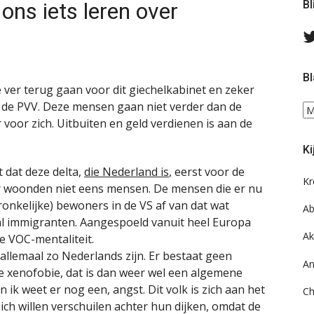
ns iets leren over
Bl
Bl
te ver terug gaan voor dit giechelkabinet en zeker
n de PVV. Deze mensen gaan niet verder dan de
Bl
voor zich. Uitbuiten en geld verdienen is aan de
ee
do
Ki
on
ar
t dat deze delta,
die Nederland is
, eerst voor de
Kr
er woonden niet eens mensen. De mensen die er nu
onkelijke) bewoners in de VS af van dat wat
Ab
al immigranten. Aangespoeld vanuit heel Europa
Ak
de VOC-mentaliteit.
allemaal zo Nederlands zijn. Er bestaat geen
An
e xenofobie, dat is dan weer wel een algemene
 ik weet er nog een, angst. Dit volk is zich aan het
Ch
ich willen verschuilen achter hun dijken, omdat de