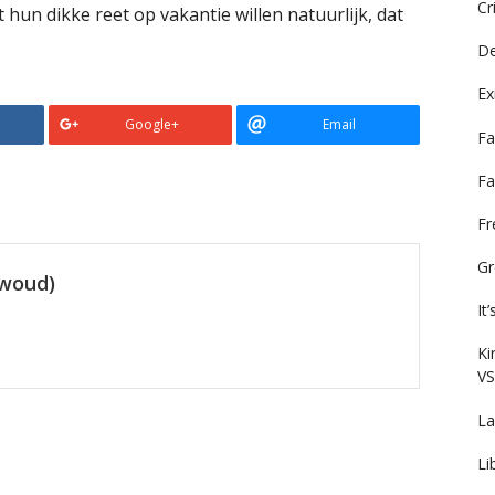
Cr
t hun dikke reet op vakantie willen natuurlijk, dat
De
Ex
Google+
Email
Fa
Fa
F
Gr
ewoud)
It
Ki
VS
La
Li