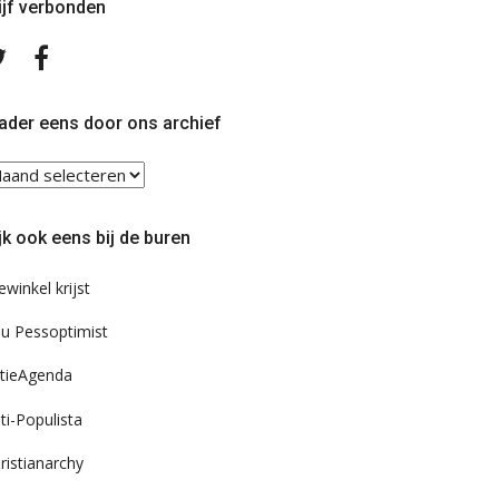
ijf verbonden
Volg
Volg
ons
ons
op
op
Twitter
Facebook
ader eens door ons archief
ader
ns
or
jk ook eens bij de buren
s
chief
ewinkel krijst
u Pessoptimist
tieAgenda
ti-Populista
ristianarchy