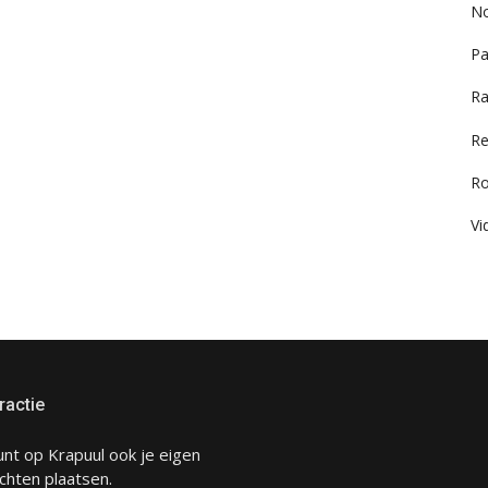
No
Pa
Ra
Re
R
Vi
ractie
unt op Krapuul ook je eigen
chten plaatsen.