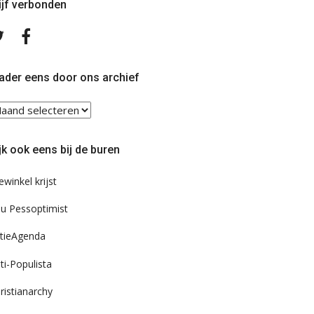
ijf verbonden
Volg
Volg
ons
ons
op
op
Twitter
Facebook
ader eens door ons archief
ader
ns
or
jk ook eens bij de buren
s
chief
ewinkel krijst
u Pessoptimist
tieAgenda
ti-Populista
ristianarchy