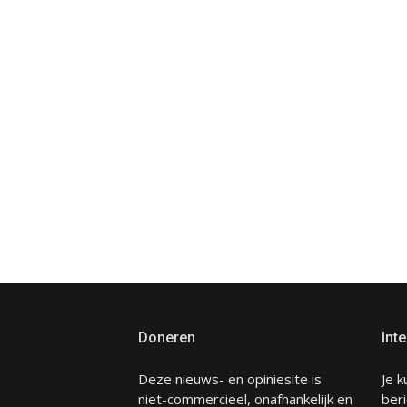
Doneren
Inte
Deze nieuws- en opiniesite is
Je k
niet-commercieel, onafhankelijk en
beri