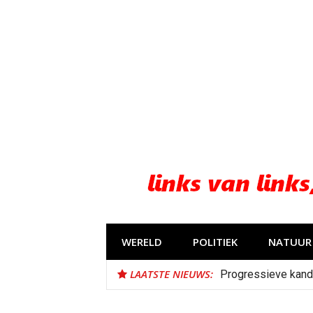
Naar
de
inhoud
springen
WERELD
POLITIEK
NATUUR 
LAATSTE NIEUWS:
Progressieve kand