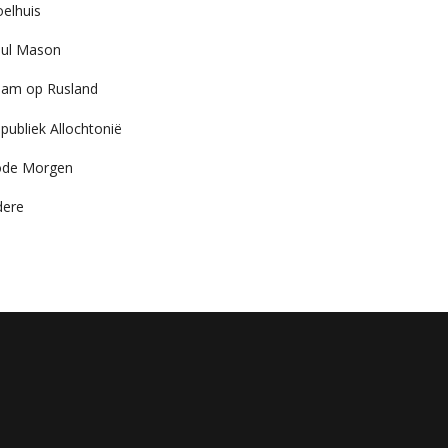
elhuis
ul Mason
am op Rusland
publiek Allochtonië
ode Morgen
dere