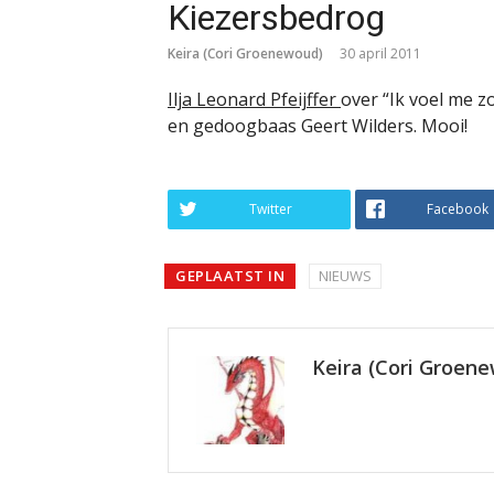
Kiezersbedrog
Keira (Cori Groenewoud)
30 april 2011
Ilja Leonard Pfeijffer
over “Ik voel me z
en gedoogbaas Geert Wilders. Mooi!
Twitter
Facebook
GEPLAATST IN
NIEUWS
Keira (Cori Groen