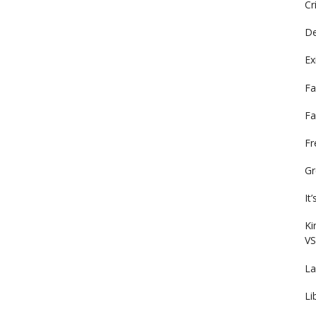
Cr
De
Ex
Fa
Fa
F
Gr
It
Ki
VS
La
Li