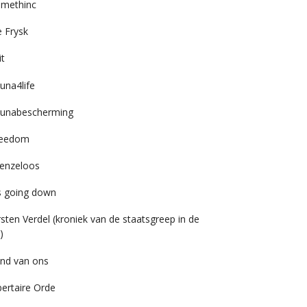
imethinc
 Frysk
it
una4life
unabescherming
reedom
enzeloos
’s going down
rsten Verdel (kroniek van de staatsgreep in de
)
nd van ons
bertaire Orde