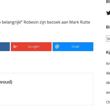
Bl
o belangrijk!” Robesin zijn bezoek aan Mark Rutte
Bl
Bl
ee
Google+
Email
do
Ki
on
ar
Kr
Ab
ewoud)
Ak
An
Ch