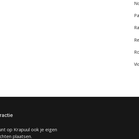
No
Pa
Ra
Re
R
Vi
ractie
unt op Krapuul ook je eigen
chten plaatsen.