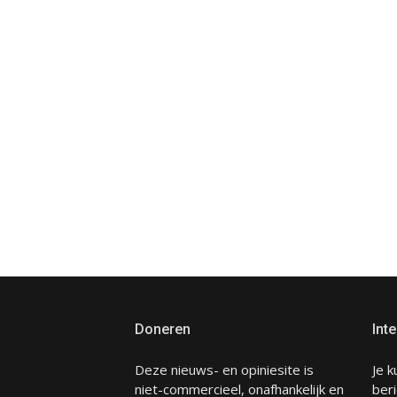
Doneren
Inte
Deze nieuws- en opiniesite is
Je k
niet-commercieel, onafhankelijk en
beri