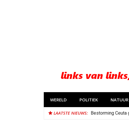
Naar
de
inhoud
springen
WERELD
POLITIEK
NATUUR 
LAATSTE NIEUWS:
Bestorming Ceuta 