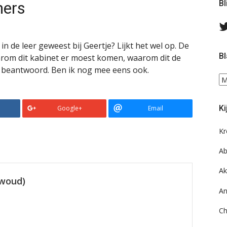
ners
Bl
in de leer geweest bij Geertje? Lijkt het wel op. De
Bl
arom dit kabinet er moest komen, waarom dit de
iet beantwoord. Ben ik nog mee eens ook.
Bl
ee
do
Ki
Google+
Email
on
ar
Kr
Ab
Ak
ewoud)
An
Ch