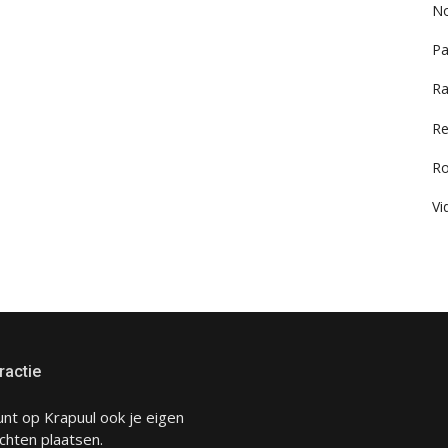
No
Pa
Ra
Re
R
Vi
ractie
unt op Krapuul ook je eigen
chten plaatsen.