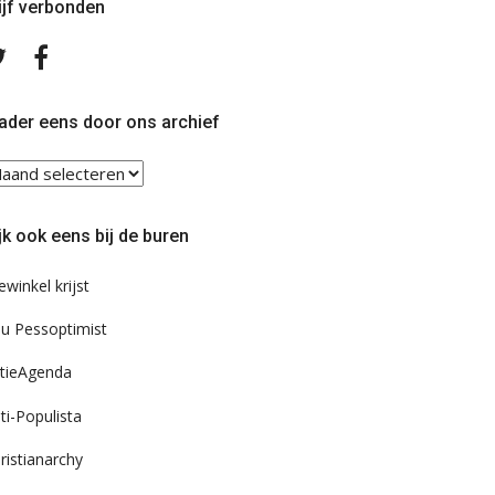
ijf verbonden
Volg
Volg
ons
ons
op
op
Twitter
Facebook
ader eens door ons archief
ader
ns
or
jk ook eens bij de buren
s
chief
ewinkel krijst
u Pessoptimist
tieAgenda
ti-Populista
ristianarchy