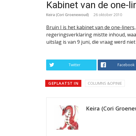
Kabinet van de one-li
Keira (Cori Groenewoud)
26 oktober 2010
Bruin I is het kabinet van de one-liners,
regeringsverklaring mistte inhoud, wa
uitslag is van 9 juni, die vraag werd n
Twitter
Facebook
GEPLAATST IN
COLUMNS &OPINIE
Keira (Cori Groen