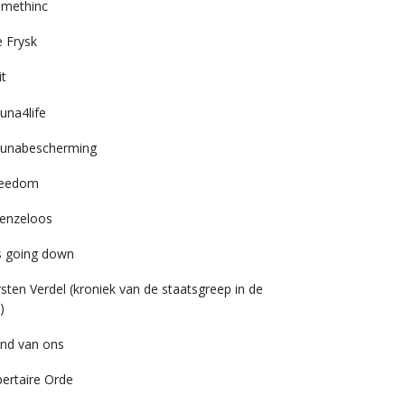
imethinc
 Frysk
it
una4life
unabescherming
reedom
enzeloos
’s going down
rsten Verdel (kroniek van de staatsgreep in de
)
nd van ons
bertaire Orde