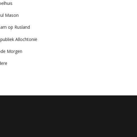
elhuis
ul Mason
am op Rusland
publiek Allochtonië
ode Morgen
dere