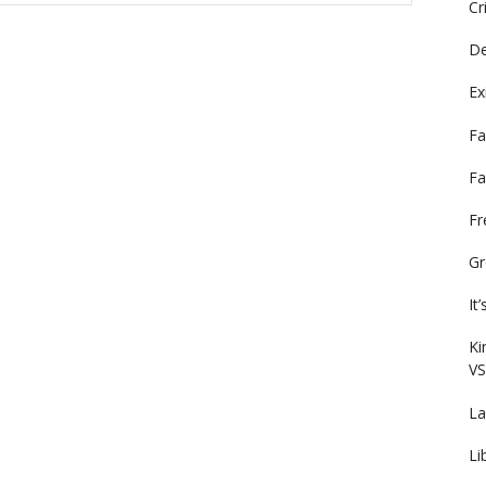
Cr
De
Ex
Fa
Fa
F
Gr
It
Ki
VS
La
Li