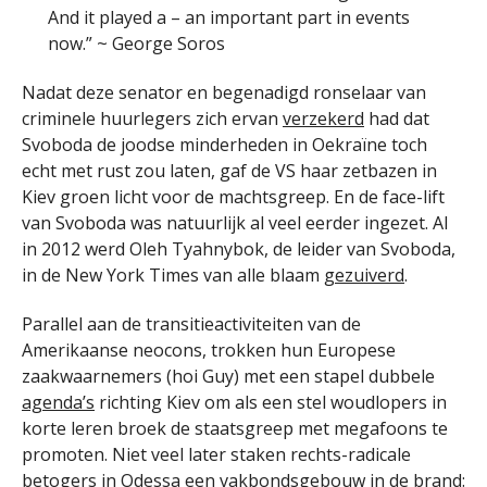
And it played a – an important part in events
now.” ~ George Soros
Nadat deze senator en begenadigd ronselaar van
criminele huurlegers zich ervan
verzekerd
had dat
Svoboda de joodse minderheden in Oekraïne toch
echt met rust zou laten, gaf de VS haar zetbazen in
Kiev groen licht voor de machtsgreep. En de face-lift
van Svoboda was natuurlijk al veel eerder ingezet. Al
in 2012 werd Oleh Tyahnybok, de leider van Svoboda,
in de New York Times van alle blaam
gezuiverd
.
Parallel aan de transitieactiviteiten van de
Amerikaanse neocons, trokken hun Europese
zaakwaarnemers (hoi Guy) met een stapel dubbele
agenda’s
richting Kiev om als een stel woudlopers in
korte leren broek de staatsgreep met megafoons te
promoten. Niet veel later staken rechts-radicale
betogers in Odessa een vakbondsgebouw in de brand: