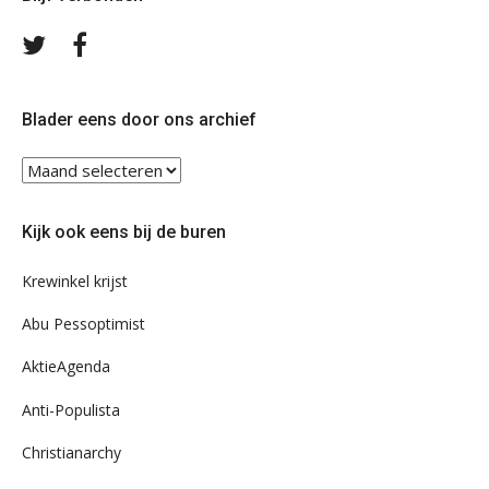
Volg
Volg
ons
ons
op
op
Twitter
Facebook
Blader eens door ons archief
Blader
eens
door
Kijk ook eens bij de buren
ons
archief
Krewinkel krijst
Abu Pessoptimist
AktieAgenda
Anti-Populista
Christianarchy