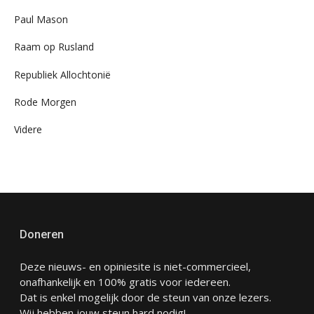
Paul Mason
Raam op Rusland
Republiek Allochtonië
Rode Morgen
Videre
Doneren
Deze nieuws- en opiniesite is niet-commercieel,
onafhankelijk en 100% gratis voor iedereen.
Dat is enkel mogelijk door de steun van onze lezers.
Wij hebben jouw steun hard nodig!