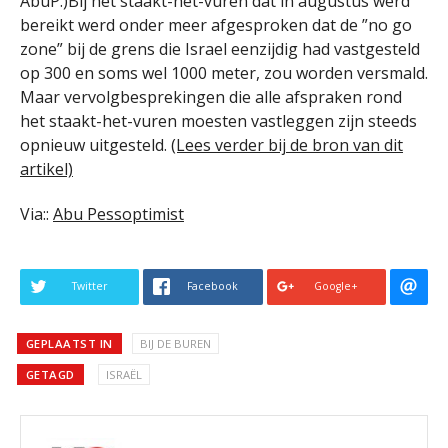
AbuP.)Bij het staakt-het-vuren dat in augustus werd
bereikt werd onder meer afgesproken dat de ”no go
zone” bij de grens die Israel eenzijdig had vastgesteld
op 300 en soms wel 1000 meter, zou worden versmald.
Maar vervolgbesprekingen die alle afspraken rond
het staakt-het-vuren moesten vastleggen zijn steeds
opnieuw uitgesteld.
(Lees verder bij de bron van dit
artikel)
Via::
Abu Pessoptimist
Twitter
Facebook
Google+
GEPLAATST IN
BIJ DE BUREN
GETAGD
ISRAËL