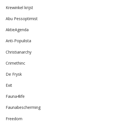
archief
Krewinkel krijst
Abu Pessoptimist
AktieAgenda
Anti-Populista
Christianarchy
Crimethinc
De Frysk
Exit
Fauna4life
Faunabescherming
Freedom