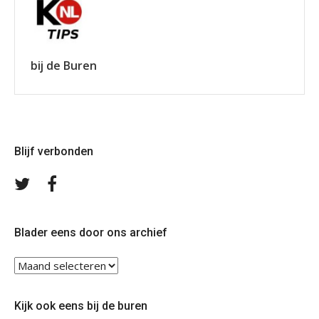
bij de Buren
Blijf verbonden
Volg
Volg
ons
ons
op
op
Twitter
Facebook
Blader eens door ons archief
Blader
eens
door
Kijk ook eens bij de buren
ons