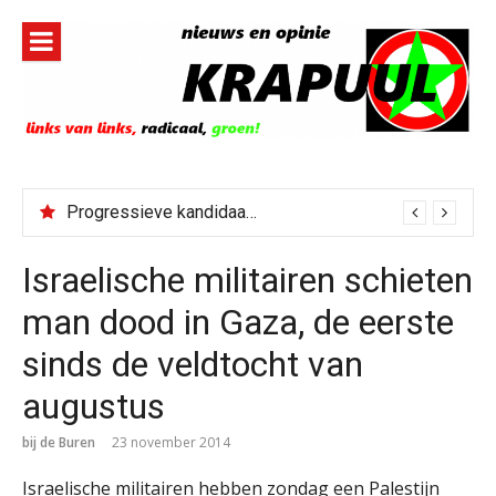
Naar
de
inhoud
springen
Progressieve kandidaat El-Sayed senaatskandidaat Michigan
Israelische militairen schieten
man dood in Gaza, de eerste
sinds de veldtocht van
augustus
bij de Buren
23 november 2014
Israelische militairen hebben zondag een Palestijn