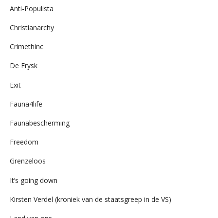
Anti-Populista
Christianarchy
Crimethinc
De Frysk
Exit
Fauna4life
Faunabescherming
Freedom
Grenzeloos
It’s going down
Kirsten Verdel (kroniek van de staatsgreep in de VS)