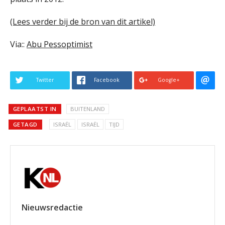
(Lees verder bij de bron van dit artikel)
Via::
Abu Pessoptimist
Twitter
Facebook
Google+
GEPLAATST IN
BUITENLAND
GETAGD
ISRAËL
ISRAËL
TIJD
Nieuwsredactie