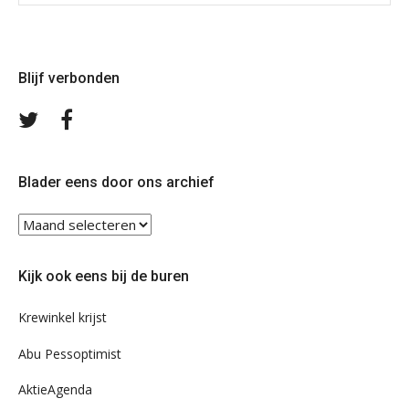
Blijf verbonden
Volg
Volg
ons
ons
op
op
Twitter
Facebook
Blader eens door ons archief
Blader
eens
door
Kijk ook eens bij de buren
ons
archief
Krewinkel krijst
Abu Pessoptimist
AktieAgenda