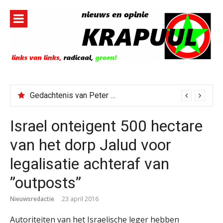
Naar
de
inhoud
springen
Gedachtenis van Peter Faber
Israel onteigent 500 hectare
van het dorp Jalud voor
legalisatie achteraf van
”outposts”
Nieuwsredactie
23 april 2016
Autoriteiten van het Israelische leger hebben