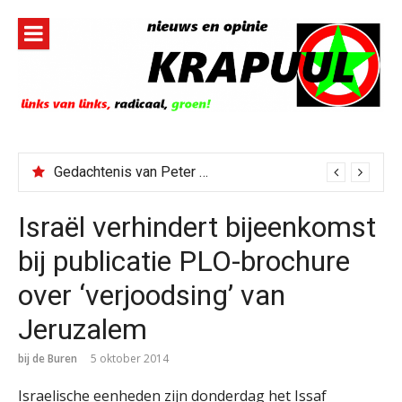
Naar
de
inhoud
springen
Gedachtenis van Peter Faber
Israël verhindert bijeenkomst
bij publicatie PLO-brochure
over ‘verjoodsing’ van
Jeruzalem
bij de Buren
5 oktober 2014
Israelische eenheden zijn donderdag het Issaf