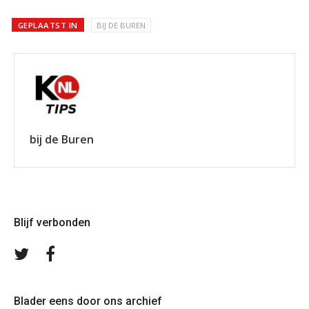
GEPLAATST IN
BIJ DE BUREN
bij de Buren
Blijf verbonden
Volg
Volg
ons
ons
op
op
Twitter
Facebook
Blader eens door ons archief