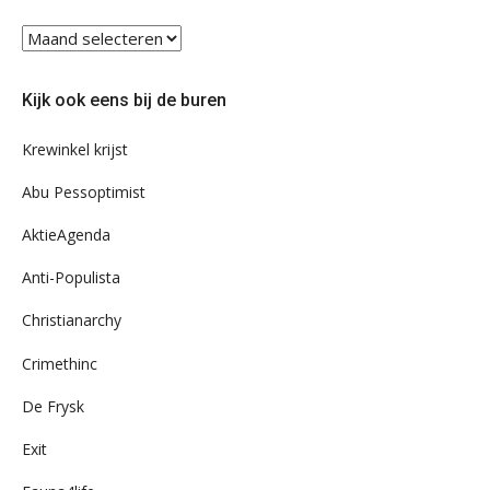
Blader
eens
door
Kijk ook eens bij de buren
ons
archief
Krewinkel krijst
Abu Pessoptimist
AktieAgenda
Anti-Populista
Christianarchy
Crimethinc
De Frysk
Exit