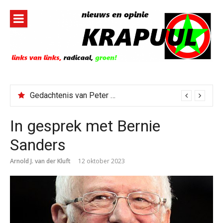
Naar
de
inhoud
springen
Gedachtenis van Peter Faber
In gesprek met Bernie
Sanders
Arnold J. van der Kluft
12 oktober 2023