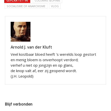
GEPLAATST IN
COLUMNS &OPINIE
SOCIALISME OF ANARCHISME
VLOG
Arnold J. van der Kluft
Veel kostbaar bloed heeft 's werelds loop gestort
en menig bloem is onverhoopt verdord;
verhef u niet op jongzijn en op glans,
de knop valt af, eer zij geopend wordt.
(J.H. Leopold)
Blijf verbonden