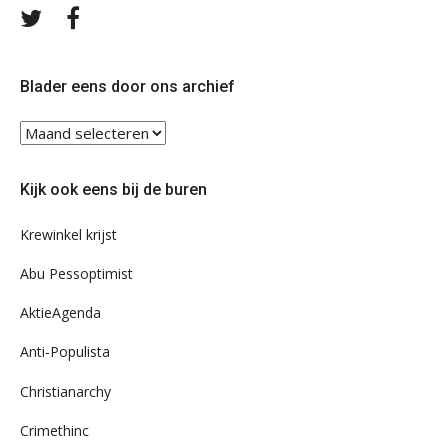
Volg
Volg
ons
ons
op
op
Twitter
Facebook
Blader eens door ons archief
Blader
eens
door
Kijk ook eens bij de buren
ons
archief
Krewinkel krijst
Abu Pessoptimist
AktieAgenda
Anti-Populista
Christianarchy
Crimethinc