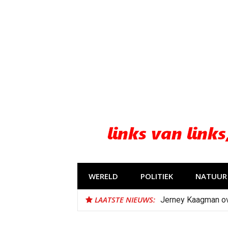
Naar
de
inhoud
springen
WERELD
POLITIEK
NATUUR 
LAATSTE NIEUWS:
Jerney Kaagman o