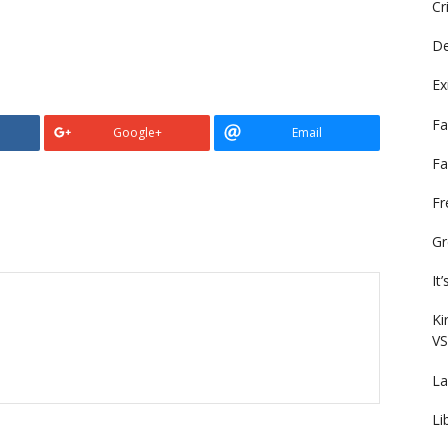
Cr
De
Ex
Fa
Google+
Email
Fa
F
Gr
It
Ki
VS
La
Li