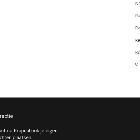
No
Pa
Ra
Re
R
Vi
ractie
unt op Krapuul ook je eigen
chten plaatsen.