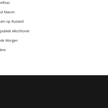
elhuis
ul Mason
am op Rusland
publiek Allochtonië
ode Morgen
dere