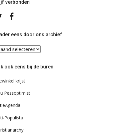
ijf verbonden
Volg
Volg
ons
ons
op
op
Twitter
Facebook
ader eens door ons archief
ader
ns
or
jk ook eens bij de buren
s
chief
ewinkel krijst
u Pessoptimist
tieAgenda
ti-Populista
ristianarchy