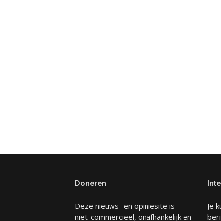
Doneren
Inte
Deze nieuws- en opiniesite is
Je k
niet-commercieel, onafhankelijk en
beri