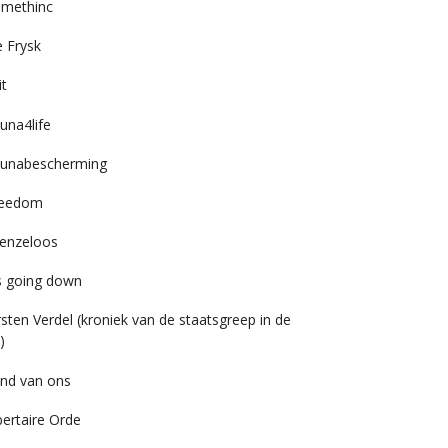
imethinc
 Frysk
it
una4life
unabescherming
reedom
enzeloos
’s going down
rsten Verdel (kroniek van de staatsgreep in de
)
nd van ons
bertaire Orde