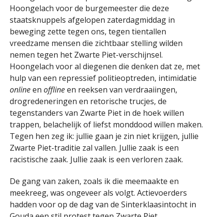
Hoongelach voor de burgemeester die deze
staatsknuppels afgelopen zaterdagmiddag in
beweging zette tegen ons, tegen tientallen
vreedzame mensen die zichtbaar stelling wilden
nemen tegen het Zwarte Piet-verschijnsel.
Hoongelach voor al diegenen die denken dat ze, met
hulp van een repressief politieoptreden, intimidatie
online
en
offline
en reeksen van verdraaiingen,
drogredeneringen en retorische trucjes, de
tegenstanders van Zwarte Piet in de hoek willen
trappen, belachelijk of liefst monddood willen maken.
Tegen hen zeg ik: jullie gaan je zin niet krijgen, jullie
Zwarte Piet-traditie zal vallen. Jullie zaak is een
racistische zaak. Jullie zaak is een verloren zaak.
De gang van zaken, zoals ik die meemaakte en
meekreeg, was ongeveer als volgt. Actievoerders
hadden voor op de dag van de Sinterklaasintocht in
Gouda een stil protest tegen Zwarte Piet