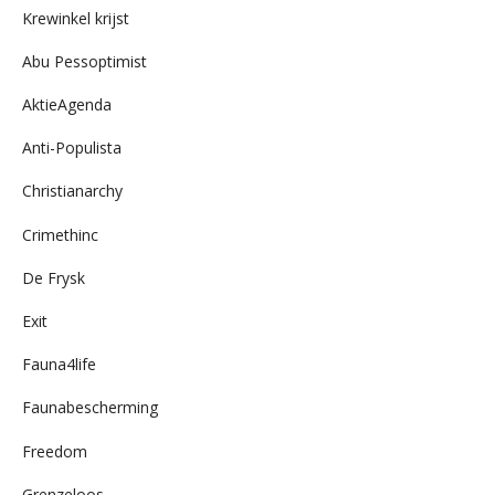
Krewinkel krijst
Abu Pessoptimist
AktieAgenda
Anti-Populista
Christianarchy
Crimethinc
De Frysk
Exit
Fauna4life
Faunabescherming
Freedom
Grenzeloos