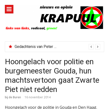
Naar
de
inhoud
springen
Gedachtenis van Peter Faber
Hoongelach voor politie en
burgemeester Gouda, hun
machtsvertoon gaat Zwarte
Piet niet redden
bij de Buren
16 november 2014
Hoongelach voor de politie in Gouda en Den Haag.