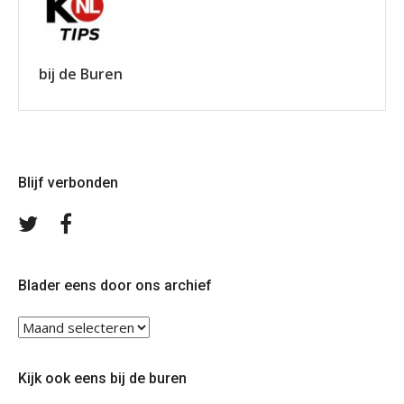
bij de Buren
Blijf verbonden
Volg
Volg
ons
ons
op
op
Twitter
Facebook
Blader eens door ons archief
Blader
eens
door
Kijk ook eens bij de buren
ons
archief