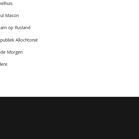
elhuis
ul Mason
am op Rusland
publiek Allochtonië
ode Morgen
dere