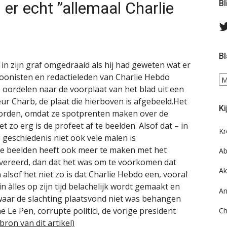
 er echt ”allemaal Charlie
Bl
Bl
h in zijn graf omgedraaid als hij had geweten wat er
toonisten en redactieleden van Charlie Hebdo
Bl
te oordelen naar de voorplaat van het blad uit een
ee
do
eur Charb, de plaat die hierboven is afgebeeld.Het
Ki
on
oorden, omdat ze spotprenten maken over de
ar
et zo erg is de profeet af te beelden. Alsof dat – in
Kr
he geschiedenis niet ook vele malen is
e beelden heeft ook meer te maken met het
Ab
 vereerd, dan dat het was om te voorkomen dat
Ak
lsof het niet zo is dat Charlie Hebdo een, vooral
 àlles op zijn tijd belachelijk wordt gemaakt en
An
 waar de slachting plaatsvond niet was behangen
 Le Pen, corrupte politici, de vorige president
Ch
bron van dit artikel)