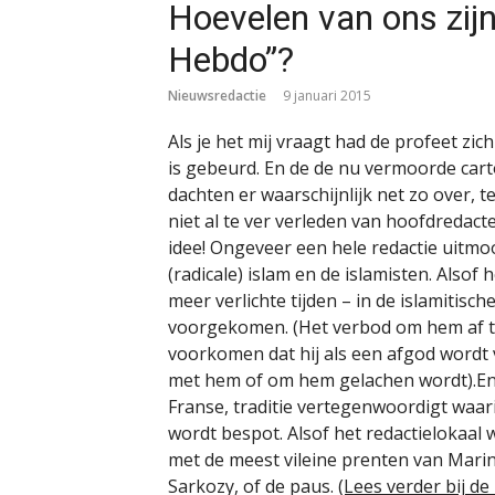
Hoevelen van ons zijn
Hebdo”?
Nieuwsredactie
9 januari 2015
Als je het mij vraagt had de profeet zic
is gebeurd. En de de nu vermoorde car
dachten er waarschijnlijk net zo over, 
niet al te ver verleden van hoofdredact
idee! Ongeveer een hele redactie uitm
(radicale) islam en de islamisten. Alsof h
meer verlichte tijden – in de islamitisc
voorgekomen. (Het verbod om hem af t
voorkomen dat hij als een afgod wordt
met hem of om hem gelachen wordt).En a
Franse, traditie vertegenwoordigt waarin
wordt bespot. Alsof het redactielokaal
met de meest vileine prenten van Marine
Sarkozy, of de paus.
(Lees verder bij de 