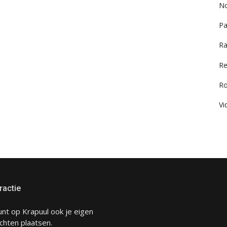
No
Pa
Ra
Re
R
Vi
ractie
unt op Krapuul ook je eigen
chten plaatsen.