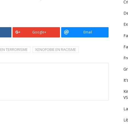
Cr
De
Ex
Google+
Email
Fa
Fa
EN TERRORISME
XENOFOBIE EN RACISME
F
Gr
It
Ki
VS
La
Li