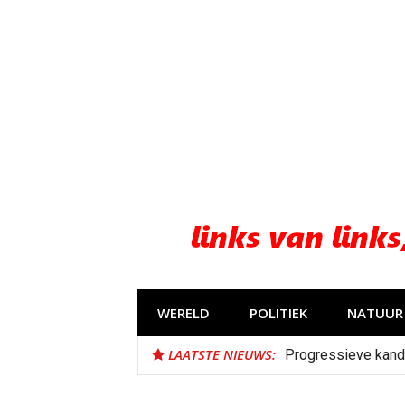
Naar
de
inhoud
springen
WERELD
POLITIEK
NATUUR 
LAATSTE NIEUWS:
Progressieve kand