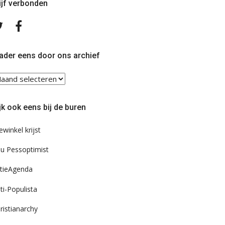
ijf verbonden
Volg
Volg
ons
ons
op
op
Twitter
Facebook
ader eens door ons archief
ader
ns
or
jk ook eens bij de buren
s
chief
ewinkel krijst
u Pessoptimist
tieAgenda
ti-Populista
ristianarchy