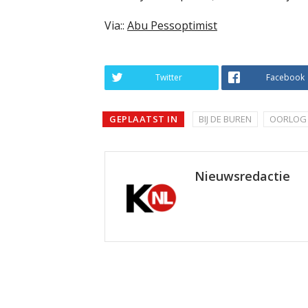
Via::
Abu Pessoptimist
Twitter
Facebook
GEPLAATST IN
BIJ DE BUREN
OORLOG 
Nieuwsredactie