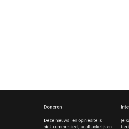
Doneren
Inte
Deze nieuws- en opiniesite is
Je k
niet-commercieel, onafhankelijk en
beri