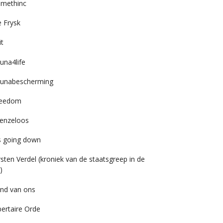
imethinc
 Frysk
it
una4life
unabescherming
reedom
enzeloos
’s going down
rsten Verdel (kroniek van de staatsgreep in de
)
nd van ons
bertaire Orde