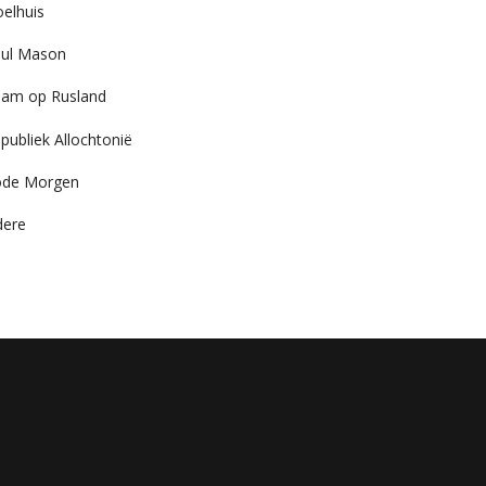
elhuis
ul Mason
am op Rusland
publiek Allochtonië
ode Morgen
dere