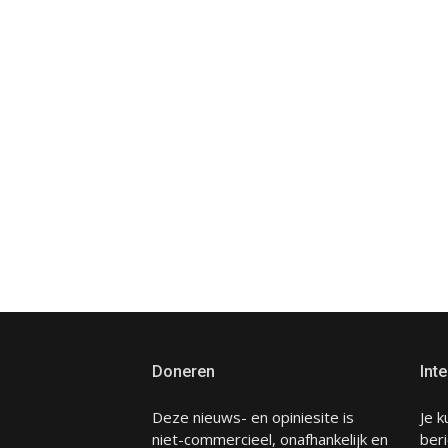
Doneren
Inte
Deze nieuws- en opiniesite is
Je k
niet-commercieel, onafhankelijk en
beri