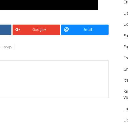
Cr
De
Ex
Google+
Email
Fa
Fa
ERWIJS
F
Gr
It
Ki
VS
La
Li