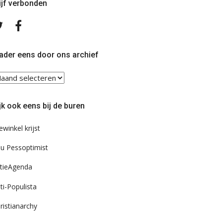
ijf verbonden
Volg
Volg
ons
ons
op
op
Twitter
Facebook
ader eens door ons archief
ader
ns
or
jk ook eens bij de buren
s
chief
ewinkel krijst
u Pessoptimist
tieAgenda
ti-Populista
ristianarchy