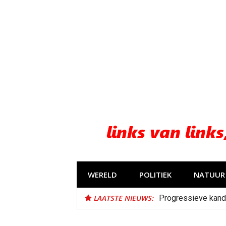
Naar
de
inhoud
springen
WERELD
POLITIEK
NATUUR 
LAATSTE NIEUWS:
Progressieve kand