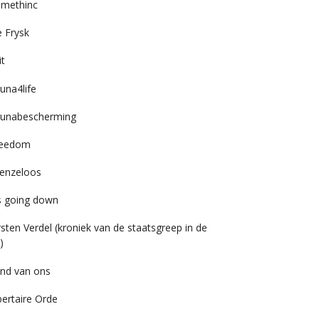
imethinc
 Frysk
it
una4life
unabescherming
reedom
enzeloos
’s going down
rsten Verdel (kroniek van de staatsgreep in de
)
nd van ons
bertaire Orde