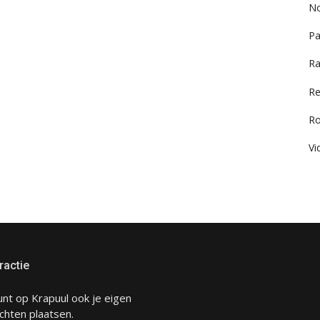
No
Pa
Ra
Re
R
Vi
ractie
unt op Krapuul ook je eigen
chten plaatsen.