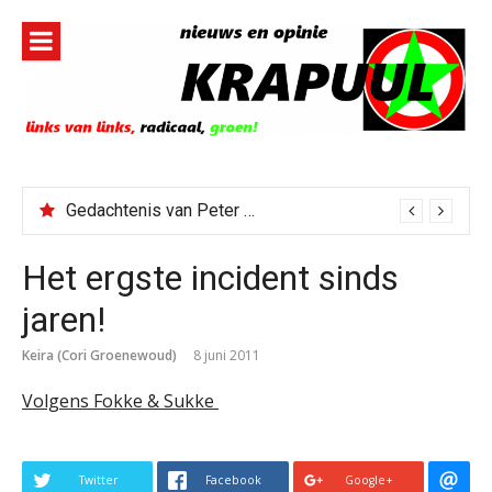
Naar
de
inhoud
springen
Gedachtenis van Peter Faber
Het ergste incident sinds
jaren!
Keira (Cori Groenewoud)
8 juni 2011
Volgens Fokke & Sukke
Twitter
Facebook
Google+