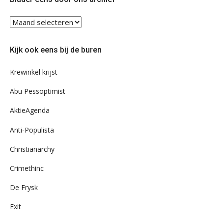
Blader
eens
door
Kijk ook eens bij de buren
ons
archief
Krewinkel krijst
Abu Pessoptimist
AktieAgenda
Anti-Populista
Christianarchy
Crimethinc
De Frysk
Exit