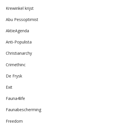
archief
Krewinkel krijst
Abu Pessoptimist
AktieAgenda
Anti-Populista
Christianarchy
Crimethinc
De Frysk
Exit
Fauna4life
Faunabescherming
Freedom