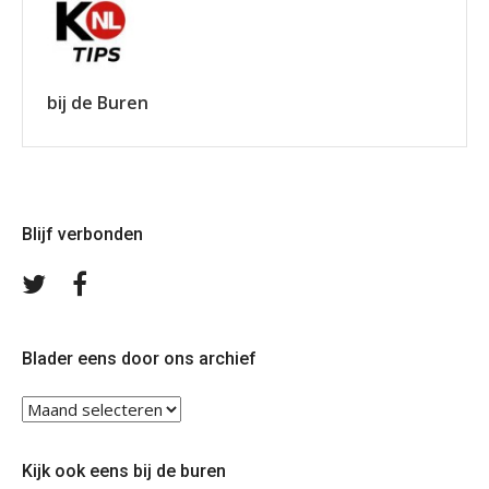
bij de Buren
Blijf verbonden
Volg
Volg
ons
ons
op
op
Twitter
Facebook
Blader eens door ons archief
Blader
eens
door
Kijk ook eens bij de buren
ons