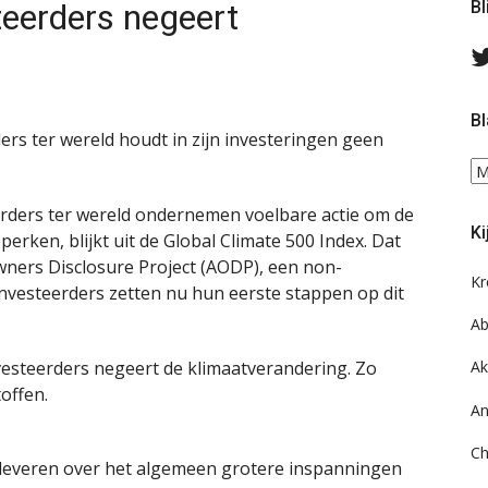
teerders negeert
Bl
Bl
ers ter wereld houdt in zijn investeringen geen
Bl
ee
erders ter wereld ondernemen voelbare actie om de
do
Ki
on
perken, blijkt uit de Global Climate 500 Index. Dat
ar
Owners Disclosure Project (AODP), een non-
Kr
investeerders zetten nu hun eerste stappen op dit
Ab
vesteerders negeert de klimaatverandering. Zo
Ak
toffen.
An
Ch
 leveren over het algemeen grotere inspanningen