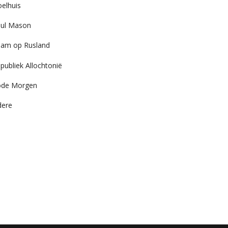
elhuis
ul Mason
am op Rusland
publiek Allochtonië
ode Morgen
dere