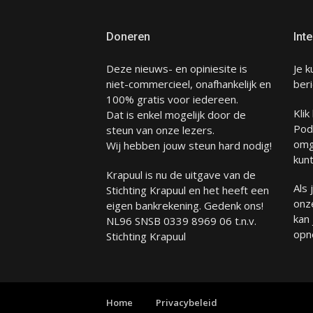
Doneren
Inte
Deze nieuws- en opiniesite is
Je k
niet-commercieel, onafhankelijk en
beri
100% gratis voor iedereen.
Klik
Dat is enkel mogelijk door de
Pod
steun van onze lezers.
omg
Wij hebben jouw steun hard nodig!
kunt
Krapuul is nu de uitgave van de
Als
Stichting Krapuul en het heeft een
onze
eigen bankrekening. Gedenk ons!
kan
NL96 SNSB 0339 8969 06 t.n.v.
opn
Stichting Krapuul
Home
Privacybeleid