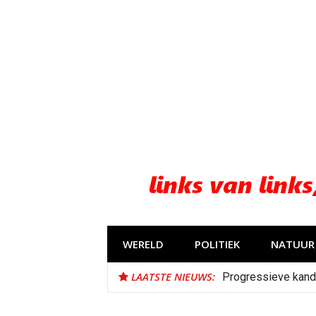
Naar
de
inhoud
springen
WERELD
POLITIEK
NATUUR 
LAATSTE NIEUWS:
Progressieve kand