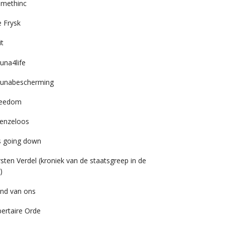
imethinc
 Frysk
it
una4life
unabescherming
reedom
enzeloos
’s going down
rsten Verdel (kroniek van de staatsgreep in de
)
nd van ons
bertaire Orde