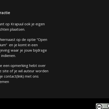
ractie
unt op Krapuul ook je eigen
chten plaatsen.
 hiernaast op de optie “Open
ium” en je komt in een
eving waar je jouw bijdrage
 indienen.
 je een opmerking hebt over
 site of je wil auteur worden
 je
contact
(link) met ons
emen