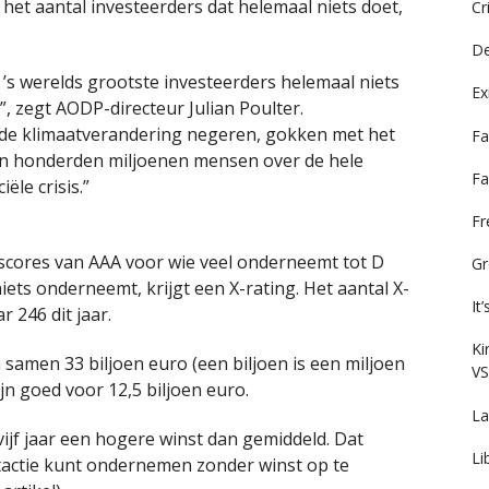
 het aantal investeerders dat helemaal niets doet,
Cr
De
n ’s werelds grootste investeerders helemaal niets
Ex
”, zegt AODP-directeur Julian Poulter.
 de klimaatverandering negeren, gokken met het
Fa
van honderden miljoenen mensen over de hele
Fa
ële crisis.”
F
 scores van AAA voor wie veel onderneemt tot D
Gr
iets onderneemt, krijgt een X-rating. Het aantal X-
It
 246 dit jaar.
Ki
samen 33 biljoen euro (een biljoen is een miljoen
VS
jn goed voor 12,5 biljoen euro.
La
ijf jaar een hogere winst dan gemiddeld. Dat
Li
atactie kunt ondernemen zonder winst op te