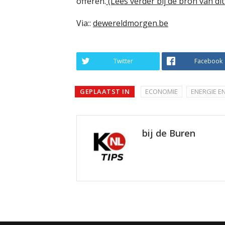
offeren.
(Lees verder bij de bron van dit 
Via::
dewereldmorgen.be
Twitter
Facebook
GEPLAATST IN
ECONOMIE
ENERGIE E
bij de Buren