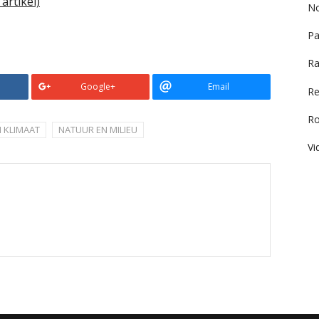
artikel)
No
Pa
Ra
Google+
Email
Re
R
N KLIMAAT
NATUUR EN MILIEU
Vi