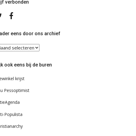
ijf verbonden
Volg
Volg
ons
ons
op
op
Twitter
Facebook
ader eens door ons archief
ader
ns
or
jk ook eens bij de buren
s
chief
ewinkel krijst
u Pessoptimist
tieAgenda
ti-Populista
ristianarchy