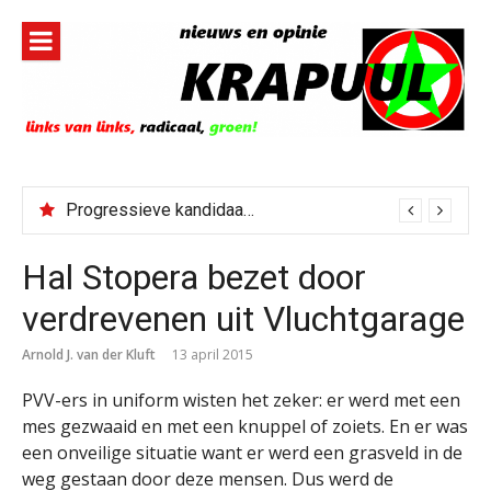
Naar
de
inhoud
springen
Progressieve kandidaat El-Sayed senaatskandidaat Michigan
Hal Stopera bezet door
verdrevenen uit Vluchtgarage
Arnold J. van der Kluft
13 april 2015
PVV-ers in uniform wisten het zeker: er werd met een
mes gezwaaid en met een knuppel of zoiets. En er was
een onveilige situatie want er werd een grasveld in de
weg gestaan door deze mensen. Dus werd de