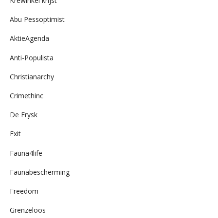
Krewinkel krijst
Abu Pessoptimist
AktieAgenda
Anti-Populista
Christianarchy
Crimethinc
De Frysk
Exit
Fauna4life
Faunabescherming
Freedom
Grenzeloos