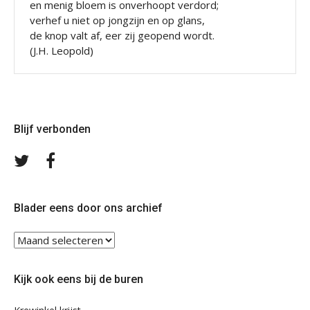
en menig bloem is onverhoopt verdord;
verhef u niet op jongzijn en op glans,
de knop valt af, eer zij geopend wordt.
(J.H. Leopold)
Blijf verbonden
Volg
Volg
ons
ons
op
op
Twitter
Facebook
Blader eens door ons archief
Blader
eens
door
Kijk ook eens bij de buren
ons
archief