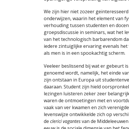
We zijn hier niet zozeer geïnteresseer
onderwijzen, waarin het element van fys
verhouding tussen studenten en docenten
groepsdiscussie in seminars, wat het le
van het technologisch barbarendom dat
iedere zintuiglijke ervaring evenals het
als men is in een spookachtig scherm.
Veeleer beslissend bij wat er gebeurt i
genoemd wordt, namelijk, het einde van 
zijn ontstaan in Europa uit studentenv
daaraan. Student zijn hield oorspronkel
lezingen luisteren zeker zeer belangri
waren de ontmoetingen met en voortd
vaak van ver kwamen en zich verenigde
levenswijze ontwikkelde zich op versch
de
clerici vagantes
van de Middeleeuwen 
eeuw is de sociale dimensie van het fe