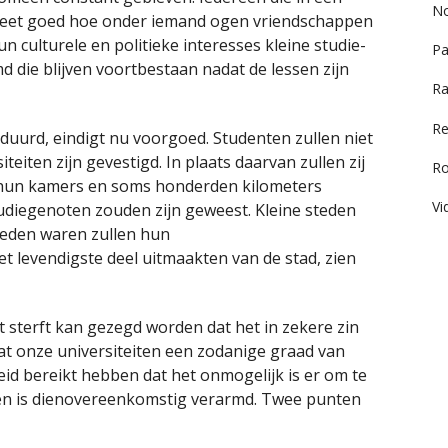
No
 weet goed hoe onder iemand ogen vriendschappen
ulturele en politieke interesses kleine studie-
Pa
ie blijven voortbestaan nadat de lessen zijn
Ra
Re
geduurd, eindigt nu voorgoed. Studenten zullen niet
eiten zijn gevestigd. In plaats daarvan zullen zij
R
n hun kamers en soms honderden kilometers
Vi
udiegenoten zouden zijn geweest. Kleine steden
steden waren zullen hun
 levendigste deel uitmaakten van de stad, zien
t sterft kan gezegd worden dat het in zekere zin
 dat onze universiteiten een zodanige graad van
eid bereikt hebben dat het onmogelijk is er om te
ten is dienovereenkomstig verarmd. Twee punten