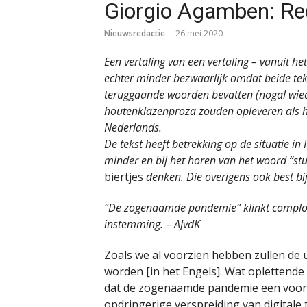
Giorgio Agamben: Re
Nieuwsredactie
26 mei 2020
Een vertaling van een vertaling – vanuit he
echter minder bezwaarlijk omdat beide teks
teruggaande woorden bevatten (nogal wiedes
houtenklazenproza zouden opleveren als he
Nederlands.
De tekst heeft betrekking op de situatie in 
minder en bij het horen van het woord “s
biertjes
denken. Die overigens ook best b
“De zogenaamde pandemie” klinkt complot
instemming. – AJvdK
Zoals we al voorzien hebben zullen de u
worden [in het Engels]. Wat oplettend
dat de zogenaamde pandemie een voor
opdringerige verspreiding van digitale