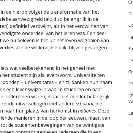
Cr
d in de hierop volgende transformatie van het
De
ieke aanwezigheid (altijd zo belangrijk in de
Ex
) definitief verdwijnt, als in het verdwijnen van
vendigste onderdeel van het leren was. Een deel
Fa
 we nu beleven is het uit het leven weghalen van
 verlies van de wederzijdse blik, blijven gevangen
Fa
F
s iets wat veelbetekenend in het geheel niet
Gr
het student zijn als levensvorm. Universiteiten
erbonden – universitates – en zij danken hun naam
It
ijk een levenswijze in waarin studeren en naar
Ki
jke onderdelen waren, maar niet minder belangrijk
VS
urende uitwisselingen met andere
scholarii
, die
n naar hun plaats van herkomst in
nationes
. Deze
La
illende manieren in de loop der eeuwen, maar, van
Li
tot de studentenbewegingen van de twintigste
nomeen constant gebleven. Iedereen die in een