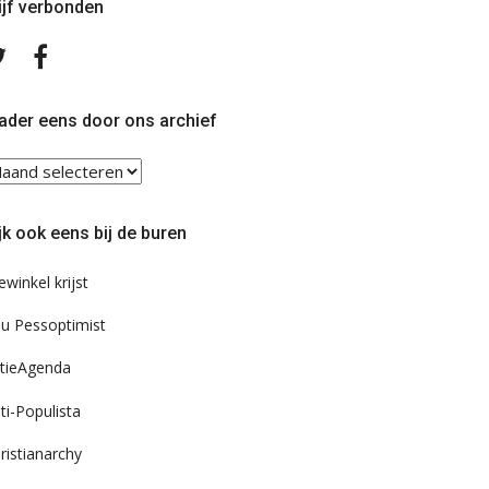
ijf verbonden
Volg
Volg
ons
ons
op
op
Twitter
Facebook
ader eens door ons archief
ader
ns
or
jk ook eens bij de buren
s
chief
ewinkel krijst
u Pessoptimist
tieAgenda
ti-Populista
ristianarchy