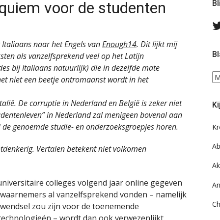
quiem voor de studenten
Bl
t Italiaans naar het Engels van
Enough14
. Dit lijkt mij
Bl
ten als vanzelfsprekend veel op het Latijn
 bij Italiaans natuurlijk) die in dezelfde mate
Bl
t niet een beetje ontromaanst wordt in het
ee
do
Italië. De corruptie in Nederland en België is zeker niet
Ki
on
tudentenleven” in Nederland zal menigeen bovenal aan
ar
ij de genoemde studie- en onderzoeksgroepjes horen.
Kr
Ab
denkerig. Vertalen betekent niet volkomen
Ak
niversitaire colleges volgend jaar online gegeven
An
e waarnemers al vanzelfsprekend vonden – namelijk
Ch
wendsel zou zijn voor de toenemende
 technologieën – wordt dan ook verwezenlijkt.