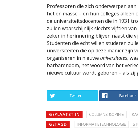
Professoren die zich onderwerpen aan d
het en masse – en hun colleges alleen 
de universiteitsdocenten die in 1931 tr
zullen waarschijnlijk slechts vijftien 
zeker in herinnering blijven naast die vi
Studenten die echt willen studeren zull
universiteiten die op deze manier zijn v
organiseren in nieuwe
universitates
, wa
barbarendom, het woord van het verlede
nieuwe cultuur wordt geboren – als zij
Twitter
Facebook
GEPLAATST IN
COLUMNS &OPINIE
KA
GETAGD
INFORMATIETECHNOLOGIE
ST