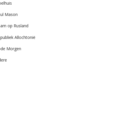
elhuis
ul Mason
am op Rusland
publiek Allochtonië
ode Morgen
dere