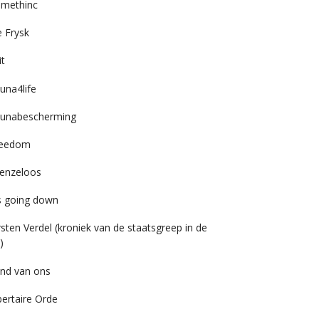
imethinc
 Frysk
it
una4life
unabescherming
reedom
enzeloos
’s going down
rsten Verdel (kroniek van de staatsgreep in de
)
nd van ons
bertaire Orde