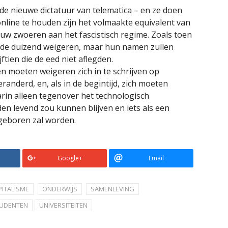
e nieuwe dictatuur van telematica – en ze doen
online te houden zijn het volmaakte equivalent van
ouw zwoeren aan het fascistisch regime. Zoals toen
van de duizend weigeren, maar hun namen zullen
jftien die de eed niet aflegden.
en moeten weigeren zich in te schrijven op
eranderd, en, als in de begintijd, zich moeten
arin alleen tegenover het technologisch
n levend zou kunnen blijven en iets als een
 geboren zal worden.
Google+
Email
PITALISME
ONDERWIJS
SAMENLEVING
UDENTEN
UNIVERSITEITEN