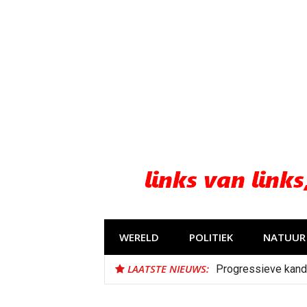
Naar
de
inhoud
springen
WERELD
POLITIEK
NATUUR 
LAATSTE NIEUWS:
Progressieve kand