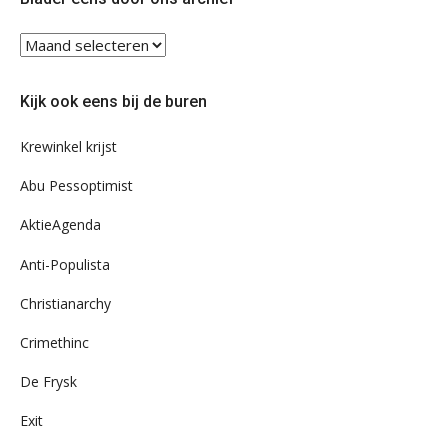
Blader
eens
door
Kijk ook eens bij de buren
ons
archief
Krewinkel krijst
Abu Pessoptimist
AktieAgenda
Anti-Populista
Christianarchy
Crimethinc
De Frysk
Exit