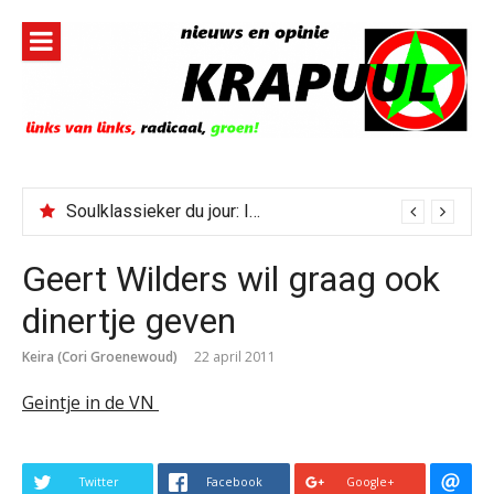
Naar
de
inhoud
springen
Soulklassieker du jour: I Wish It Would Rain
Geert Wilders wil graag ook
dinertje geven
Keira (Cori Groenewoud)
22 april 2011
Geintje in de VN
Twitter
Facebook
Google+