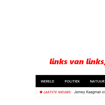
Naar
de
inhoud
springen
WERELD
POLITIEK
NATUUR 
LAATSTE NIEUWS:
Jerney Kaagman o