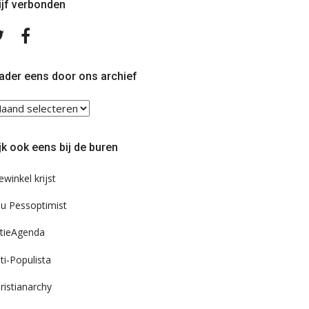
ijf verbonden
Volg
Volg
ons
ons
op
op
Twitter
Facebook
ader eens door ons archief
ader
ns
or
jk ook eens bij de buren
s
chief
ewinkel krijst
u Pessoptimist
tieAgenda
ti-Populista
ristianarchy