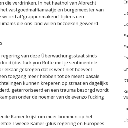
Cr
n die verdrinken. In het haathol van Albrecht
r het vastgoedmaffiamaatje en burgemeester van
De
je woord al ‘grappenmakend’ tijdens een
jl imams die ons land willen bezoeken geweerd
Ex
Fa
Fa
e regering van deze Überwachungsstaat sinds
F
ood (dus fuck you Rutte met je sentimentele
Gr
or elkaar gekregen dat ik weet niet hoeveel
‘geen toegang meer hebben tot de meest basale
It
luchtelingen kunnen kreperen op straat en dagelijks
erd, geterroriseerd en een trauma bezorgd wordt
Ki
iekampen onder de noemer van de evenzo fucking
VS
La
eede Kamer krijst om meer bommen op het
Li
ezelfde Tweede Kamer (plus regering en Europees