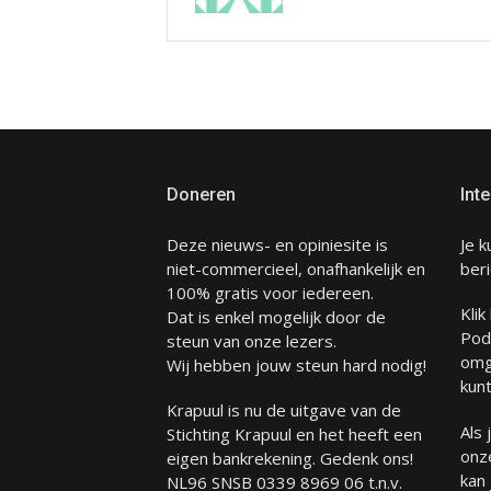
Doneren
Inte
Deze nieuws- en opiniesite is
Je k
niet-commercieel, onafhankelijk en
beri
100% gratis voor iedereen.
Klik
Dat is enkel mogelijk door de
Pod
steun van onze lezers.
omg
Wij hebben jouw steun hard nodig!
kunt
Krapuul is nu de uitgave van de
Als
Stichting Krapuul en het heeft een
onze
eigen bankrekening. Gedenk ons!
kan
NL96 SNSB 0339 8969 06 t.n.v.