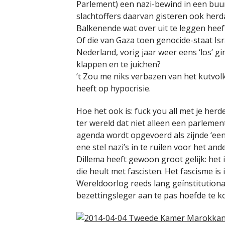
Parlement) een nazi-bewind in een buu
slachtoffers daarvan gisteren ook herd
Balkenende wat over uit te leggen heef
Of die van Gaza toen genocide-staat Isr
Nederland, vorig jaar weer eens
‘los’
gin
klappen en te juichen?
’t Zou me niks verbazen van het kutvolk
heeft op hypocrisie.
Hoe het ook is: fuck you all met je herd
ter wereld dat niet alleen een parleme
agenda wordt opgevoerd als zijnde ‘een
ene stel nazi’s in te ruilen voor het a
Dillema heeft gewoon groot gelijk: het i
die heult met fascisten. Het fascisme i
Wereldoorlog reeds lang geïnstitutiona
bezettingsleger aan te pas hoefde te 