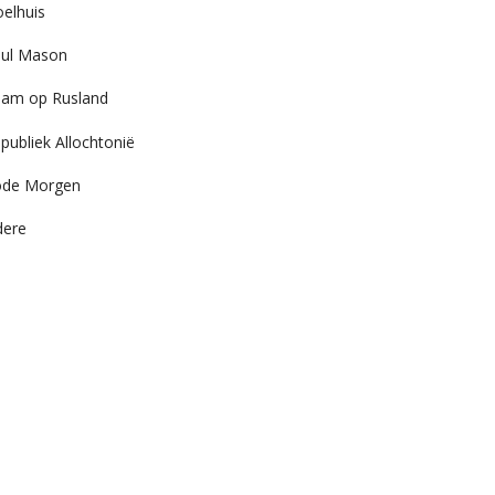
elhuis
ul Mason
am op Rusland
publiek Allochtonië
ode Morgen
dere