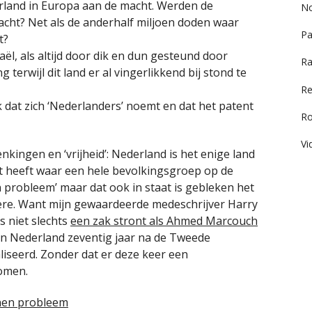
rland in Europa aan de macht. Werden de
No
acht? Net als de anderhalf miljoen doden waar
Pa
t?
aël, als altijd door dik en dun gesteund door
Ra
g terwijl dit land er al vingerlikkend bij stond te
Re
 dat zich ‘Nederlanders’ noemt en dat het patent
R
Vi
enkingen en ‘vrijheid’: Nederland is het enige land
nt heeft waar een hele bevolkingsgroep op de
 probleem’ maar dat ook in staat is gebleken het
ndere. Want mijn gewaardeerde medeschrijver Harry
s niet slechts
een zak stront als Ahmed Marcouch
s in Nederland zeventig jaar na de Tweede
liseerd. Zonder dat er deze keer een
komen.