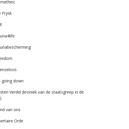
imethinc
 Frysk
it
una4life
unabescherming
reedom
enzeloos
’s going down
rsten Verdel (kroniek van de staatsgreep in de
)
nd van ons
bertaire Orde