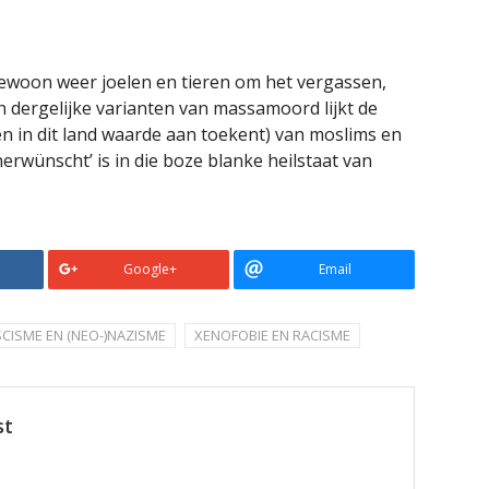
ewoon weer joelen en tieren om het vergassen,
dergelijke varianten van massamoord lijkt de
men in dit land waarde aan toekent) van moslims en
nerwünscht’ is in die boze blanke heilstaat van
Google+
Email
SCISME EN (NEO-)NAZISME
XENOFOBIE EN RACISME
st