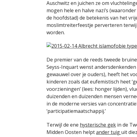
Auschwitz en juichen ze om vluchtelinge
mogen hele en halve nazi’s (waaronde
de hoofdstad) de betekenis van het vri
moslimtreiterfeestje perverteren terwi
worden.
De premier van de reeds tweede bruin
Seyss-Inquart wenst andersdenkenden d
gewauwel over je ouders), heeft het vo
kinderen zoals dat eufemistisch heet 
voorzieningen’ (lees: honger lijden), v
duizenden en duizenden mensen verned
in de moderne versies van concentrat
‘participatiemaatschappij.’
Terwijl de ene
hysterische gek
in de Tw
Midden Oosten helpt
ander tuig
uit di