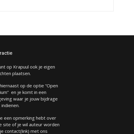
ractie
unt op Krapuul ook je eigen
chten plaatsen.
 hiernaast op de optie “Open
ium” en je komt in een
eving waar je jouw bijdrage
 indienen.
 je een opmerking hebt over
 site of je wil auteur worden
 je
contact
(link) met ons