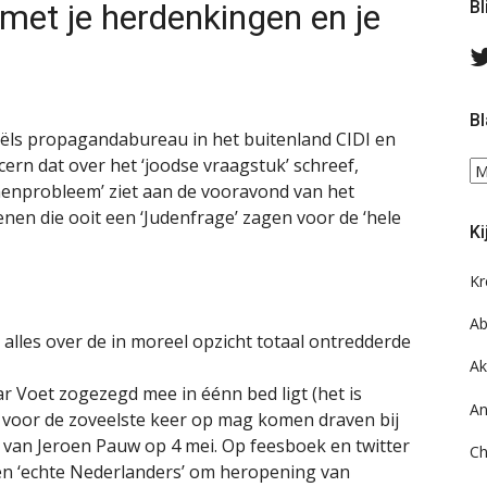
met je herdenkingen en je
Bl
Bl
aëls propagandabureau in het buitenland CIDI en
ncern dat over het ‘joodse vraagstuk’ schreef,
Bl
nenprobleem’ ziet aan de vooravond van het
ee
do
nen die ooit een ‘Judenfrage’ zagen voor de ‘hele
Ki
on
ar
Kr
Ab
k alles over de in moreel opzicht totaal ontredderde
Ak
aar Voet zogezegd mee in éénn bed ligt (het is
An
) voor de zoveelste keer op mag komen draven bij
 van Jeroen Pauw op 4 mei. Op feesboek en twitter
Ch
den ‘echte Nederlanders’ om heropening van