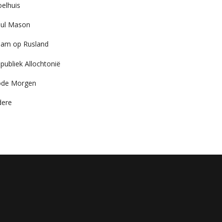
elhuis
ul Mason
am op Rusland
publiek Allochtonië
ode Morgen
dere