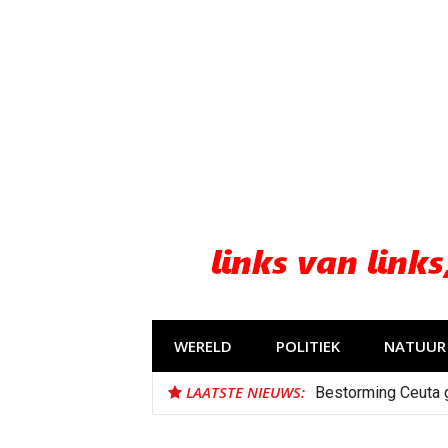
Naar
de
inhoud
springen
WERELD
POLITIEK
NATUUR 
LAATSTE NIEUWS:
Bestorming Ceuta 