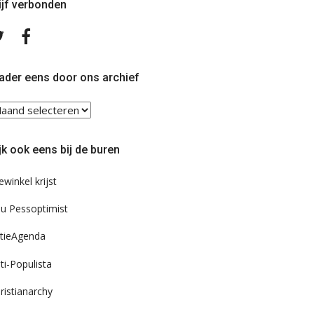
ijf verbonden
Volg
Volg
ons
ons
op
op
Twitter
Facebook
ader eens door ons archief
ader
ns
or
jk ook eens bij de buren
s
chief
ewinkel krijst
u Pessoptimist
tieAgenda
ti-Populista
ristianarchy