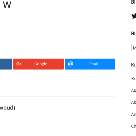
& W
Bl
Bl
Bl
ee
do
Google+
Email
Ki
on
ar
Kr
Ab
Ak
ewoud)
An
Ch