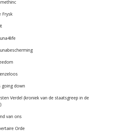
imethinc
 Frysk
it
una4life
unabescherming
reedom
enzeloos
’s going down
rsten Verdel (kroniek van de staatsgreep in de
)
nd van ons
bertaire Orde