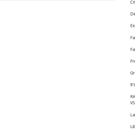
Cr
De
Ex
Fa
Fa
F
Gr
It
Ki
VS
La
Li