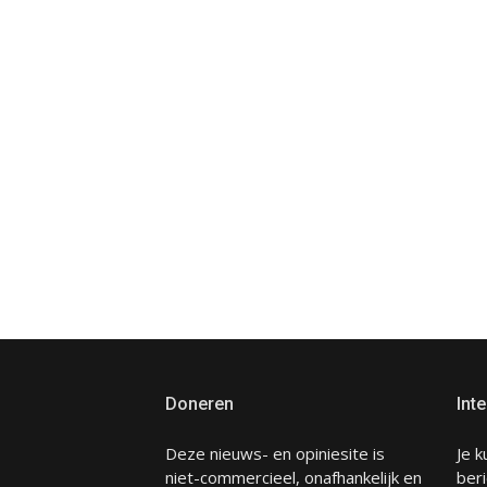
Doneren
Inte
Deze nieuws- en opiniesite is
Je k
niet-commercieel, onafhankelijk en
beri