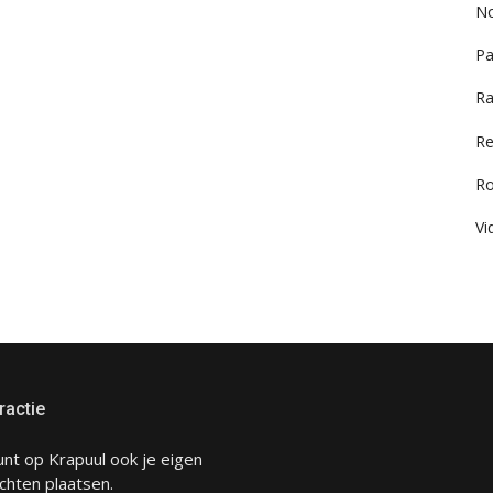
No
Pa
Ra
Re
R
Vi
ractie
unt op Krapuul ook je eigen
chten plaatsen.