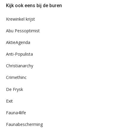
door
Kijk ook eens bij de buren
ons
archief
Krewinkel krijst
Abu Pessoptimist
AktieAgenda
Anti-Populista
Christianarchy
Crimethinc
De Frysk
Exit
Fauna4life
Faunabescherming