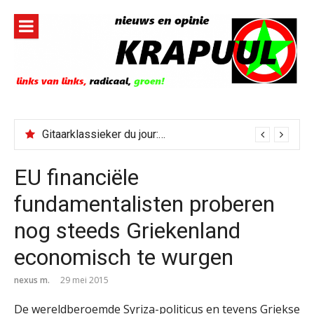
Naar
de
inhoud
springen
Gitaarklassieker du jour: Paris, Texas/Cold Was The Night, Hard Was The Ground
EU financiële
fundamentalisten proberen
nog steeds Griekenland
economisch te wurgen
nexus m.
29 mei 2015
De wereldberoemde Syriza-politicus en tevens Griekse