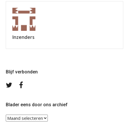
Inzenders
Blijf verbonden
Volg
Volg
ons
ons
op
op
Twitter
Facebook
Blader eens door ons archief
Blader
eens