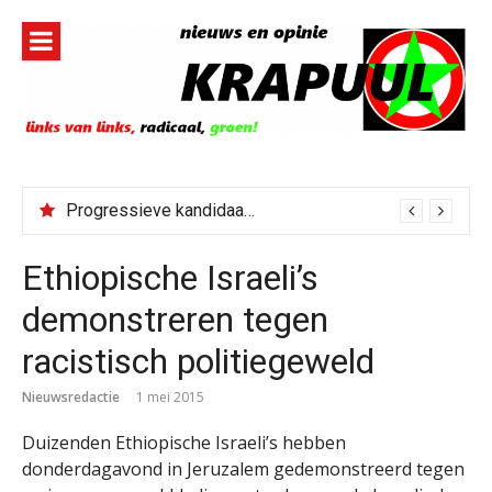
Naar
de
inhoud
springen
Progressieve kandidaat El-Sayed senaatskandidaat Michigan
Ethiopische Israeli’s
demonstreren tegen
racistisch politiegeweld
Nieuwsredactie
1 mei 2015
Duizenden Ethiopische Israeli’s hebben
donderdagavond in Jeruzalem gedemonstreerd tegen