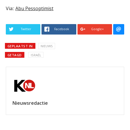
Via::
Abu Pessoptimist
Twitter
Facebook
Google+
GEPLAATST IN
NIEUWS
GETAGD
ISRAËL
Nieuwsredactie