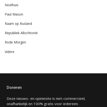
Noelhuis
Paul Mason
Raam op Rusland
Republiek Allochtonië
Rode Morgen
Videre
Doneren
Deze nieuws- en opiniesite is niet-commercieel,
onafhankelijk en 100% gratis voor iedereen.