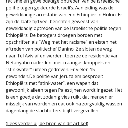
racisme en gewelddadige optreden van de Israelische
politie tegen gekleurde Israeli’s. Aanleiding was de
gewelddadige arrestatie van een Ethiopiër in Holon. Er
zijn de laate tijd veel berichten geweest van
gewelddadig optreden van de Israelische politie tegen
Ethiopiërs. De betogers droegen borden met
opschriften als ”Weg met het racisme” en eisten het
aftreden van politiechef Danino. Ze sloten de weg
naar Tel Aviv af en werden, toen ze de residentie van
Netanyahu naderden, met traangas,knuppels en
”stinkwater” uiteen gedreven. Er vielen 15
gewonden.De politie van Jeruzalem besproeit
Ethiopiërs met ”stinkwater”, een wapen dat
gewoonlijk alleen tegen Palestijnen wordt ingezet. Het
is een goedje dat zodanig vies ruikt dat mensen er
misselijk van worden en dat ook na zorgvuldig wassen
dagenlang de slachtoffers blijft vergezellen.
(Lees verder bij de bron van dit artikel)