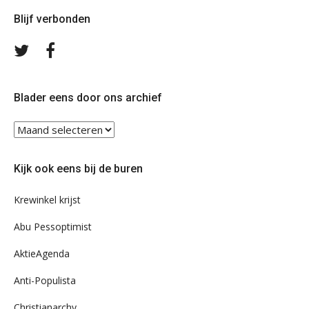
Blijf verbonden
Volg
Volg
ons
ons
op
op
Twitter
Facebook
Blader eens door ons archief
Blader
eens
door
Kijk ook eens bij de buren
ons
archief
Krewinkel krijst
Abu Pessoptimist
AktieAgenda
Anti-Populista
Christianarchy