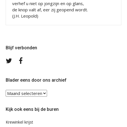
verhef u niet op jongzijn en op glans,
de knop valt af, eer zij geopend wordt.
(J.H. Leopold)
Blijf verbonden
Volg
Volg
ons
ons
op
op
Twitter
Facebook
Blader eens door ons archief
Blader
eens
door
Kijk ook eens bij de buren
ons
archief
Krewinkel krijst