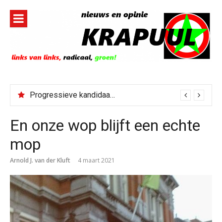
Naar
de
inhoud
springen
Progressieve kandidaat El-Sayed senaatskandidaat Michigan
En onze wop blijft een echte
mop
Arnold J. van der Kluft
4 maart 2021