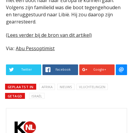
met een boot naar naar Europa te kunnen gaan.
Volgens zijn familielid was die boot tegengehouden
en teruggestuurd naar Libië. Hij zou daarop zijn
gearresteerd.
(Lees verder bij de bron van dit artikel)
Via::
Abu Pessoptimist
Twitter
Facebook
Google+
GEPLAATST IN
AFRIKA
NIEUWS
VLUCHTELINGEN
GETAGD
ISRAËL