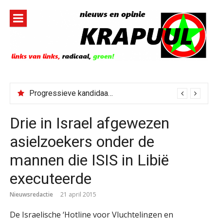
Naar
de
inhoud
springen
Progressieve kandidaat El-Sayed senaatskandidaat Michigan
Drie in Israel afgewezen
asielzoekers onder de
mannen die ISIS in Libië
executeerde
Nieuwsredactie
21 april 2015
De Israelische ‘Hotline voor Vluchtelingen en