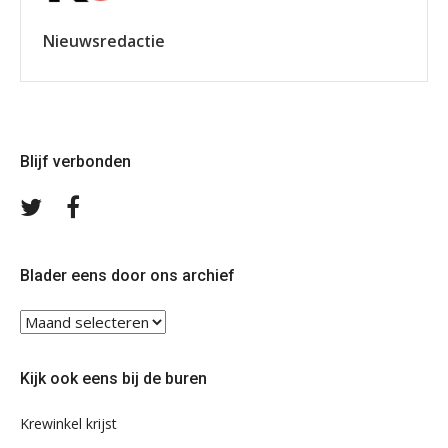
Nieuwsredactie
Blijf verbonden
Volg
Volg
ons
ons
op
op
Twitter
Facebook
Blader eens door ons archief
Blader
eens
door
Kijk ook eens bij de buren
ons
archief
Krewinkel krijst