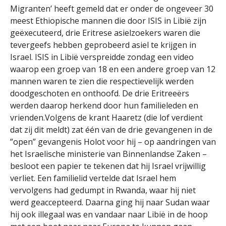
Migranten’ heeft gemeld dat er onder de ongeveer 30
meest Ethiopische mannen die door ISIS in Libië zijn
geëxecuteerd, drie Eritrese asielzoekers waren die
tevergeefs hebben geprobeerd asiel te krijgen in
Israel. ISIS in Libië verspreidde zondag een video
waarop een groep van 18 en een andere groep van 12
mannen waren te zien die respectievelijk werden
doodgeschoten en onthoofd. De drie Eritreeërs
werden daarop herkend door hun familieleden en
vrienden.Volgens de krant Haaretz (die lof verdient
dat zij dit meldt) zat één van de drie gevangenen in de
”open” gevangenis Holot voor hij – op aandringen van
het Israelische ministerie van Binnenlandse Zaken –
besloot een papier te tekenen dat hij Israel vrijwillig
verliet. Een familielid vertelde dat Israel hem
vervolgens had gedumpt in Rwanda, waar hij niet
werd geaccepteerd. Daarna ging hij naar Sudan waar
hij ook illegaal was en vandaar naar Libië in de hoop