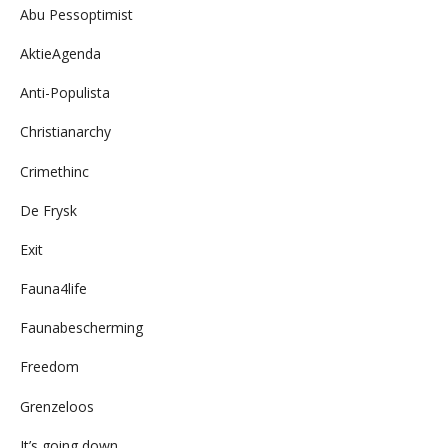
Abu Pessoptimist
AktieAgenda
Anti-Populista
Christianarchy
Crimethinc
De Frysk
Exit
Fauna4life
Faunabescherming
Freedom
Grenzeloos
It’s going down