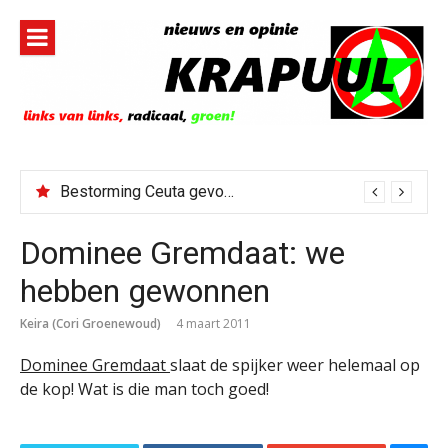
Naar
de
inhoud
springen
Bestorming Ceuta gevolg van op sociale media verspreide hoax?
Dominee Gremdaat: we
hebben gewonnen
Keira (Cori Groenewoud)
4 maart 2011
Dominee Gremdaat
slaat de spijker weer helemaal op
de kop! Wat is die man toch goed!