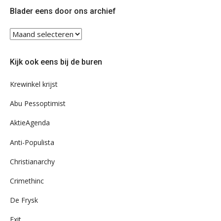
Twitter
Facebook
Blader eens door ons archief
Blader
eens
door
Kijk ook eens bij de buren
ons
archief
Krewinkel krijst
Abu Pessoptimist
AktieAgenda
Anti-Populista
Christianarchy
Crimethinc
De Frysk
Exit