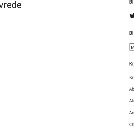
 vrede
Bl
Bl
Bl
ee
do
Ki
on
ar
Kr
Ab
Ak
An
Ch