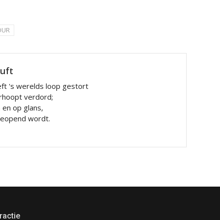
OUR
luft
ft 's werelds loop gestort
rhoopt verdord;
n en op glans,
 geopend wordt.
ractie