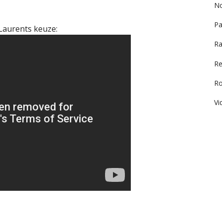
No
Pa
Laurents keuze:
Ra
Re
R
Vi