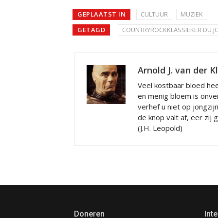
GEPLAATST IN
CULTUUR
MUZIEK
GETAGD
COUNTRYROCKKLASSIEKER DU J
Arnold J. van der K
Veel kostbaar bloed hee
en menig bloem is onve
verhef u niet op jongzij
de knop valt af, eer zij
(J.H. Leopold)
Doneren
Inte