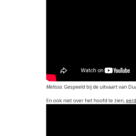
Melissa
. Gespeeld bij de uitvaart van D
En ook niet over het hoofd te zien,
eer