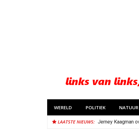
Naar
de
inhoud
springen
WERELD
POLITIEK
NATUUR 
LAATSTE NIEUWS:
Jerney Kaagman o