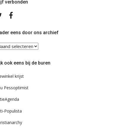
ijf verbonden
Volg
Volg
ons
ons
op
op
Twitter
Facebook
ader eens door ons archief
ader
ns
or
jk ook eens bij de buren
s
chief
ewinkel krijst
u Pessoptimist
tieAgenda
ti-Populista
ristianarchy