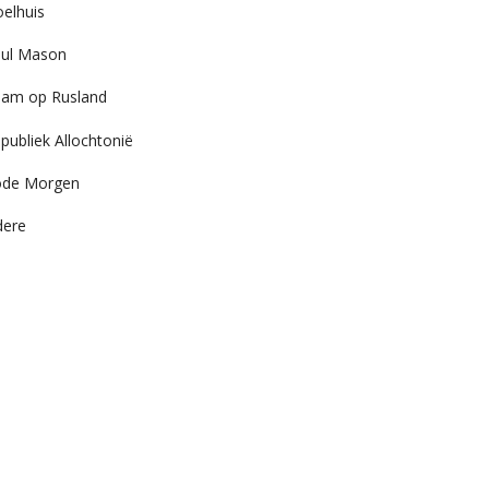
elhuis
ul Mason
am op Rusland
publiek Allochtonië
ode Morgen
dere