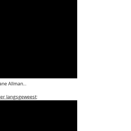
uane Allman…
der langsgeweest
: