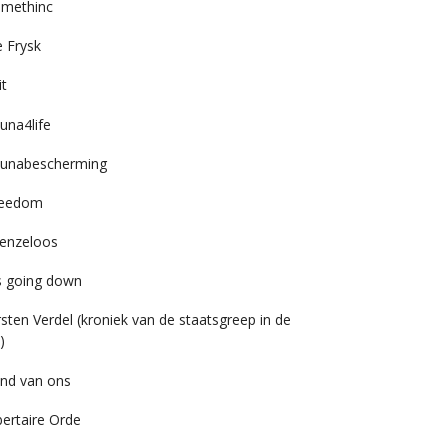
imethinc
 Frysk
it
una4life
unabescherming
reedom
enzeloos
’s going down
rsten Verdel (kroniek van de staatsgreep in de
)
nd van ons
bertaire Orde