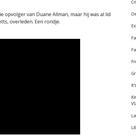
Cr
tie opvolger van Duane Allman, maar hij was al lid
De
tts, overleden. Een rondje.
Ex
Fa
Fa
F
Gr
It
Ki
VS
La
Li