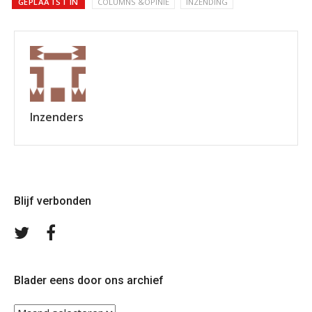
GEPLAATST IN
COLUMNS &OPINIE
INZENDING
Inzenders
Blijf verbonden
Volg
Volg
ons
ons
op
op
Twitter
Facebook
Blader eens door ons archief
Blader