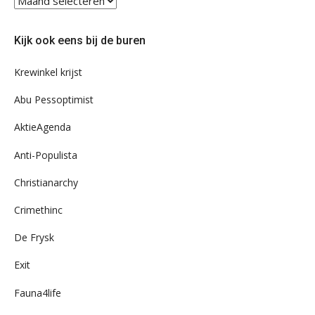
eens
door
Kijk ook eens bij de buren
ons
archief
Krewinkel krijst
Abu Pessoptimist
AktieAgenda
Anti-Populista
Christianarchy
Crimethinc
De Frysk
Exit
Fauna4life