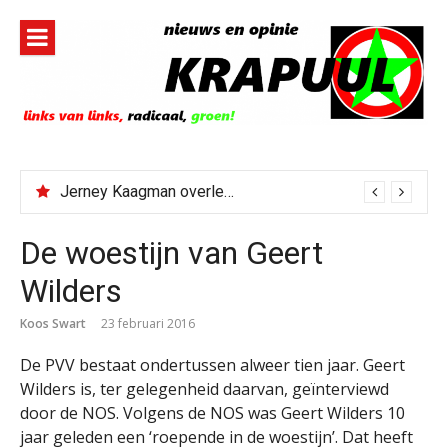
Naar
de
inhoud
springen
Jerney Kaagman overleden
De woestijn van Geert
Wilders
Koos Swart
23 februari 2016
De PVV bestaat ondertussen alweer tien jaar. Geert
Wilders is, ter gelegenheid daarvan, geïnterviewd
door de NOS. Volgens de NOS was Geert Wilders 10
jaar geleden een ‘roepende in de woestijn’. Dat heeft