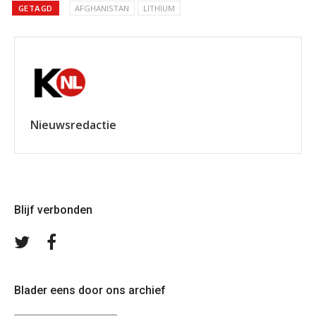
GETAGD
AFGHANISTAN
LITHIUM
Nieuwsredactie
Blijf verbonden
Volg
Volg
ons
ons
op
op
Twitter
Facebook
Blader eens door ons archief