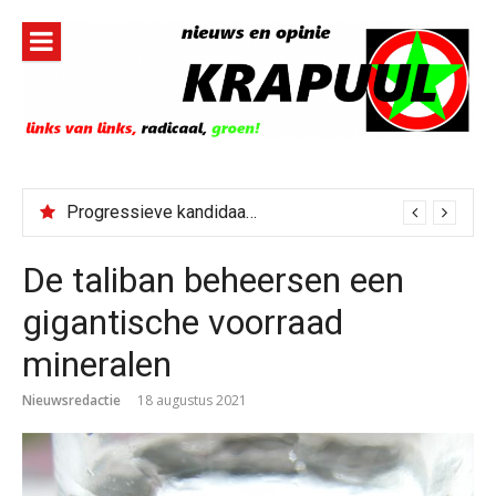
Naar
de
inhoud
springen
Progressieve kandidaat El-Sayed senaatskandidaat Michigan
De taliban beheersen een
gigantische voorraad
mineralen
Nieuwsredactie
18 augustus 2021