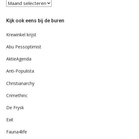
Blader
eens
door
Kijk ook eens bij de buren
ons
archief
Krewinkel krijst
Abu Pessoptimist
AktieAgenda
Anti-Populista
Christianarchy
Crimethinc
De Frysk
Exit
Fauna4life