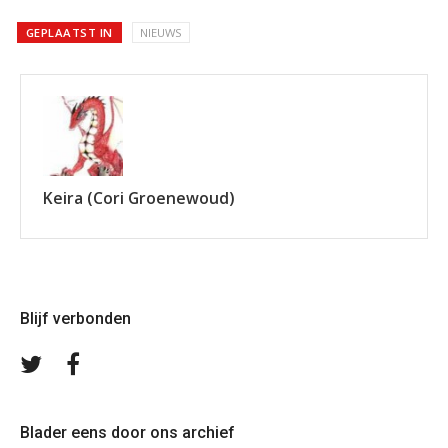
GEPLAATST IN
NIEUWS
Keira (Cori Groenewoud)
Blijf verbonden
Volg
Volg
ons
ons
op
op
Twitter
Facebook
Blader eens door ons archief