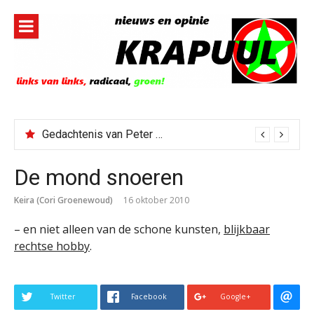
Naar
de
inhoud
springen
Gedachtenis van Peter Faber
De mond snoeren
Keira (Cori Groenewoud)
16 oktober 2010
– en niet alleen van de schone kunsten,
blijkbaar
rechtse hobby
.
Twitter
Facebook
Google+