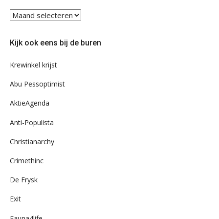
Blader
eens
door
Kijk ook eens bij de buren
ons
archief
Krewinkel krijst
Abu Pessoptimist
AktieAgenda
Anti-Populista
Christianarchy
Crimethinc
De Frysk
Exit
Fauna4life