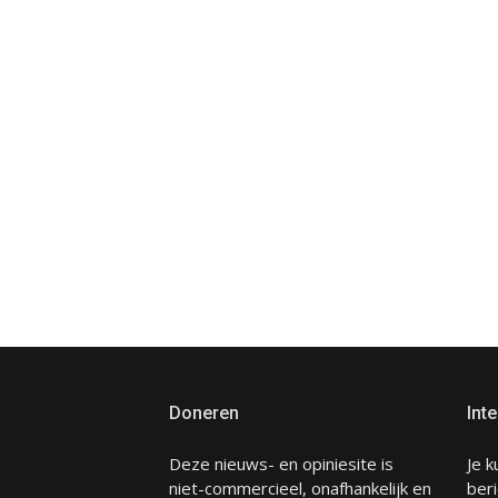
Doneren
Inte
Deze nieuws- en opiniesite is
Je k
niet-commercieel, onafhankelijk en
beri