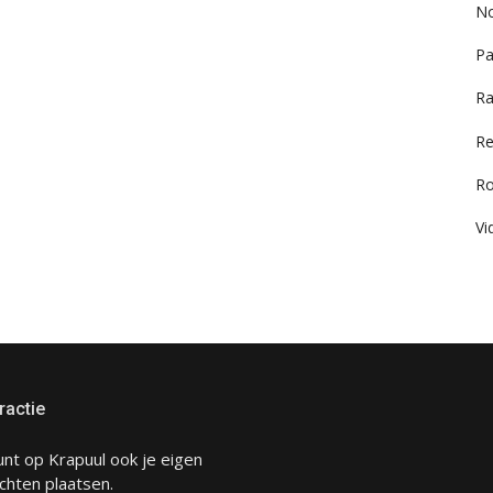
No
Pa
Ra
Re
R
Vi
ractie
unt op Krapuul ook je eigen
chten plaatsen.