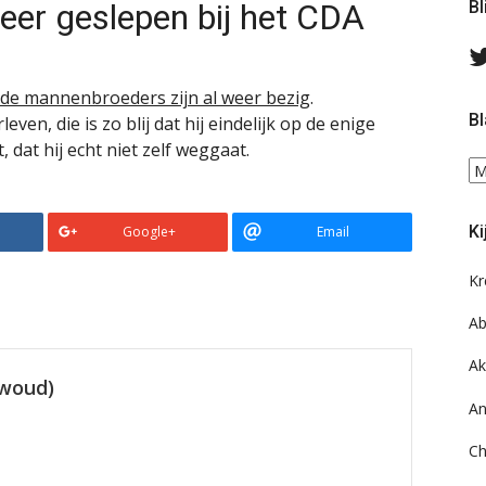
er geslepen bij het CDA
Bl
de mannenbroeders zijn al weer bezig
.
Bl
even, die is zo blij dat hij eindelijk op de enige
 dat hij echt niet zelf weggaat.
Bl
ee
do
Ki
Google+
Email
on
ar
Kr
Ab
Ak
ewoud)
An
Ch