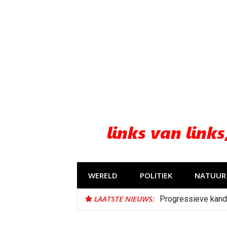
Naar
de
inhoud
springen
WERELD
POLITIEK
NATUUR 
LAATSTE NIEUWS:
Progressieve kand