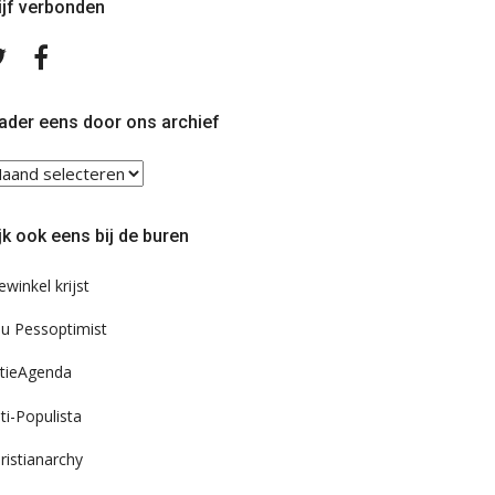
ijf verbonden
Volg
Volg
ons
ons
op
op
Twitter
Facebook
ader eens door ons archief
ader
ns
or
jk ook eens bij de buren
s
chief
ewinkel krijst
u Pessoptimist
tieAgenda
ti-Populista
ristianarchy