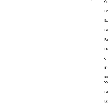
Cr
De
Ex
Fa
Fa
F
Gr
It
Ki
VS
La
Li