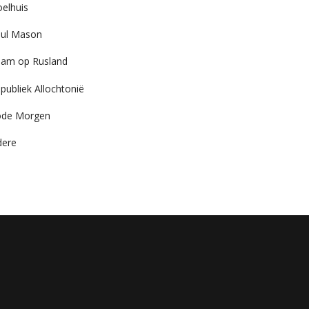
elhuis
ul Mason
am op Rusland
publiek Allochtonië
ode Morgen
dere