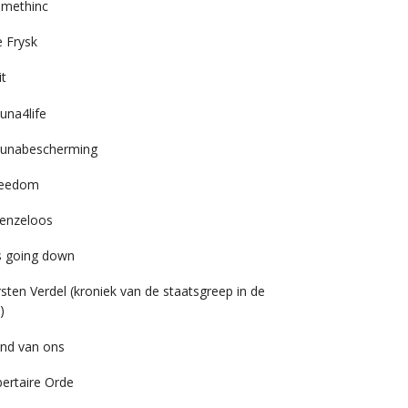
imethinc
 Frysk
it
una4life
unabescherming
reedom
enzeloos
’s going down
rsten Verdel (kroniek van de staatsgreep in de
)
nd van ons
bertaire Orde