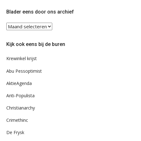
op
op
Twitter
Facebook
Blader eens door ons archief
Blader
eens
door
Kijk ook eens bij de buren
ons
archief
Krewinkel krijst
Abu Pessoptimist
AktieAgenda
Anti-Populista
Christianarchy
Crimethinc
De Frysk