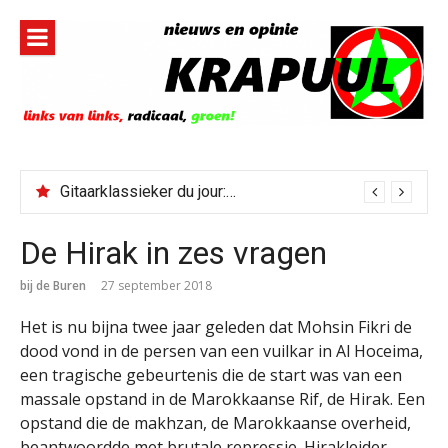
Naar
de
inhoud
springen
Gitaarklassieker du jour: Paris, Texas/Cold Was The Night, Hard Was The Ground
De Hirak in zes vragen
bij de Buren
27 september 2018
Het is nu bijna twee jaar geleden dat Mohsin Fikri de
dood vond in de persen van een vuilkar in Al Hoceima,
een tragische gebeurtenis die de start was van een
massale opstand in de Marokkaanse Rif, de Hirak. Een
opstand die de makhzan, de Marokkaanse overheid,
beantwoordde met brutale repressie. Hirakleider