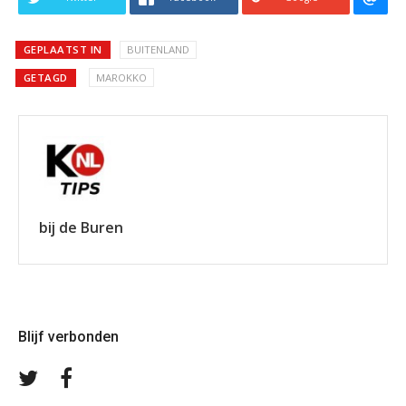
GEPLAATST IN
BUITENLAND
GETAGD
MAROKKO
bij de Buren
Blijf verbonden
Volg
Volg
ons
ons