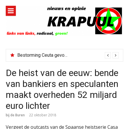
Naar
de
inhoud
springen
Bestorming Ceuta gevolg van op sociale media verspreide hoax?
De heist van de eeuw: bende
van bankiers en speculanten
maakt overheden 52 miljard
euro lichter
bij de Buren
22 oktober 2018
Vergeet de outcasts van de Spaanse heistserie Casa