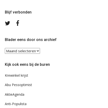
Blijf verbonden
Volg
Volg
ons
ons
op
op
Twitter
Facebook
Blader eens door ons archief
Blader
eens
door
Kijk ook eens bij de buren
ons
archief
Krewinkel krijst
Abu Pessoptimist
AktieAgenda
Anti-Populista