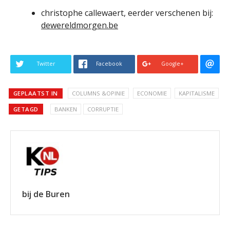
christophe callewaert, eerder verschenen bij:
dewereldmorgen.be
Twitter
Facebook
Google+
GEPLAATST IN
COLUMNS &OPINIE
ECONOMIE
KAPITALISME
GETAGD
BANKEN
CORRUPTIE
bij de Buren