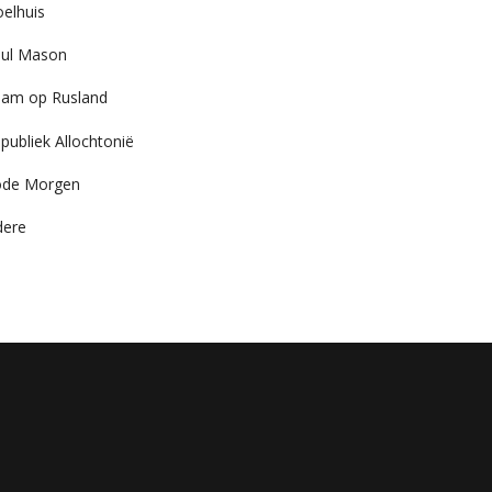
elhuis
ul Mason
am op Rusland
publiek Allochtonië
ode Morgen
dere