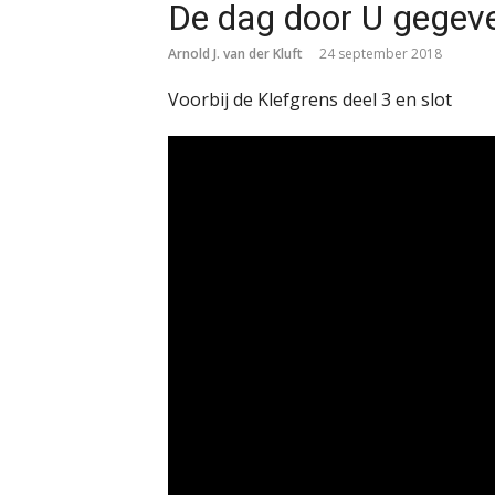
De dag door U gegev
Arnold J. van der Kluft
24 september 2018
Voorbij de Klefgrens deel 3 en slot