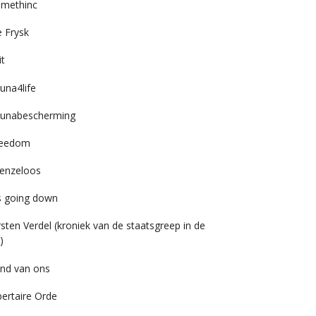
imethinc
 Frysk
it
una4life
unabescherming
reedom
enzeloos
’s going down
rsten Verdel (kroniek van de staatsgreep in de
)
nd van ons
bertaire Orde