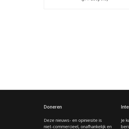
Doneren
Inte
Deze nieuws- en opiniesite is
Je k
niet-commercieel, onafhankelijk en
beri