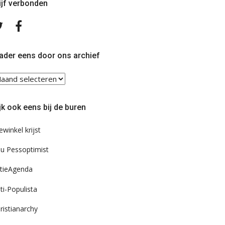
ijf verbonden
Volg
Volg
ons
ons
op
op
Twitter
Facebook
ader eens door ons archief
ader
ns
or
jk ook eens bij de buren
s
chief
ewinkel krijst
u Pessoptimist
tieAgenda
ti-Populista
ristianarchy