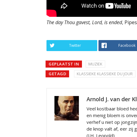
The day Thou gavest, Lord, is ended
, Pipe
Twitter
Facebook
GEPLAATST IN
MUZIEK
GETAGD
KLASSIEKE KLASSIEKE DU JOUR
Arnold J. van der K
Veel kostbaar bloed hee
en menig bloem is onve
verhef u niet op jongzij
de knop valt af, eer zij
(J.H. Leopold)