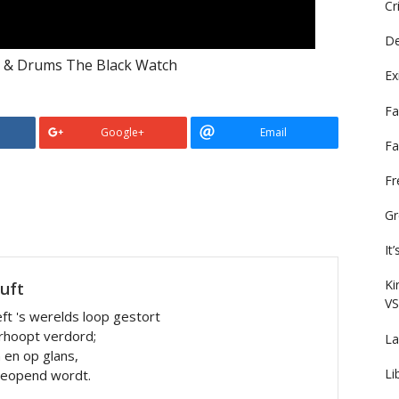
Cr
De
s & Drums The Black Watch
Ex
Fa
Google+
Email
Fa
F
Gr
It
Ki
luft
VS
ft 's werelds loop gestort
rhoopt verdord;
La
n en op glans,
Li
 geopend wordt.