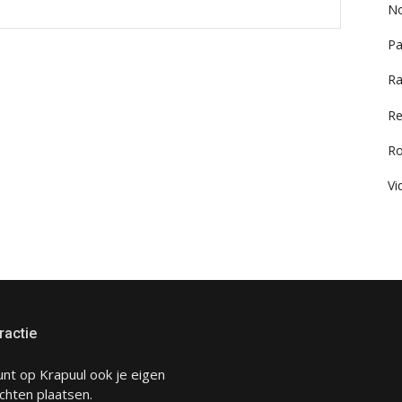
No
Pa
Ra
Re
R
Vi
ractie
unt op Krapuul ook je eigen
chten plaatsen.