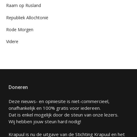
Raam op Rusland
Republiek Allochtonië
Rode Morgen
Videre
Doneren
Deze nieuws- en opiniesite is niet-commercieel,
onafhankelijk en 100% gratis voor iedereen.
Dat is enkel mogelijk door de steun van onze lezers.
Wij hebben jouw steun hard nodig!
Krapuul is nu de uitgave van de Stichting Krapuul en het