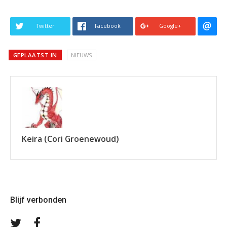
Twitter
Facebook
Google+
GEPLAATST IN
NIEUWS
Keira (Cori Groenewoud)
Blijf verbonden
Volg
Volg