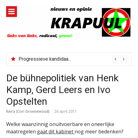
Naar
de
inhoud
springen
Progressieve kandidaat El-Sayed senaatskandidaat Michigan
De bühnepolitiek van Henk
Kamp, Gerd Leers en Ivo
Opstelten
Keira (Cori Groenewoud)
26 april 2011
Welke waanzinnig onuitvoerbare en oneerlijke
maatregelen
gaat dit kabinet
nog meer bedenken?