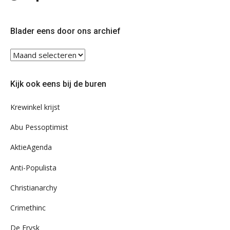
ons
ons
op
op
Twitter
Facebook
Blader eens door ons archief
Blader
eens
door
Kijk ook eens bij de buren
ons
archief
Krewinkel krijst
Abu Pessoptimist
AktieAgenda
Anti-Populista
Christianarchy
Crimethinc
De Frysk