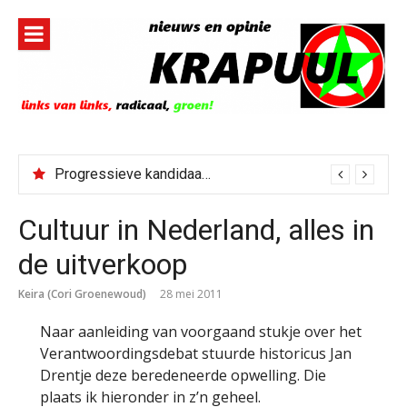
Naar
de
inhoud
springen
Progressieve kandidaat El-Sayed senaatskandidaat Michigan
Cultuur in Nederland, alles in
de uitverkoop
Keira (Cori Groenewoud)
28 mei 2011
Naar aanleiding van voorgaand stukje over het
Verantwoordingsdebat stuurde historicus Jan
Drentje deze beredeneerde opwelling. Die
plaats ik hieronder in z’n geheel.