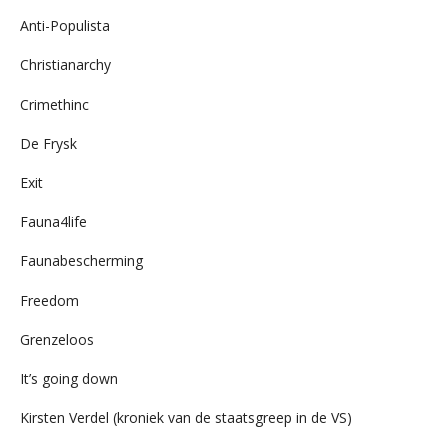
Anti-Populista
Christianarchy
Crimethinc
De Frysk
Exit
Fauna4life
Faunabescherming
Freedom
Grenzeloos
It’s going down
Kirsten Verdel (kroniek van de staatsgreep in de VS)