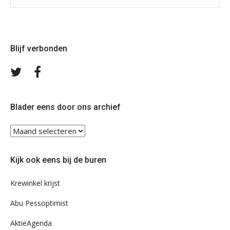
Blijf verbonden
Volg
Volg
ons
ons
op
op
Twitter
Facebook
Blader eens door ons archief
Blader
eens
door
Kijk ook eens bij de buren
ons
archief
Krewinkel krijst
Abu Pessoptimist
AktieAgenda