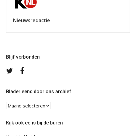
Nieuwsredactie
Blijf verbonden
Volg
Volg
ons
ons
op
op
Twitter
Facebook
Blader eens door ons archief
Blader
eens
door
Kijk ook eens bij de buren
ons
archief