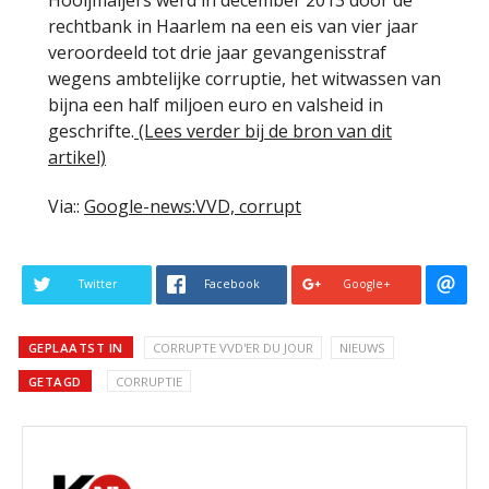
rechtbank in Haarlem na een eis van vier jaar
veroordeeld tot drie jaar gevangenisstraf
wegens ambtelijke corruptie, het witwassen van
bijna een half miljoen euro en valsheid in
geschrifte.
(Lees verder bij de bron van dit
artikel)
Via::
Google-news:VVD, corrupt
Twitter
Facebook
Google+
GEPLAATST IN
CORRUPTE VVD'ER DU JOUR
NIEUWS
GETAGD
CORRUPTIE