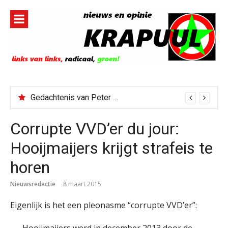
Naar
de
inhoud
springen
Gedachtenis van Peter Faber
Corrupte VVD’er du jour:
Hooijmaijers krijgt strafeis te
horen
Nieuwsredactie
8 maart 2015
Eigenlijk is het een pleonasme “corrupte VVD’er”:
Hooijmaijers werd in december 2013 door de