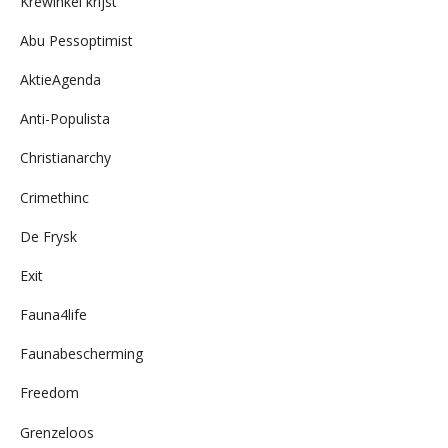
Krewinkel krijst
Abu Pessoptimist
AktieAgenda
Anti-Populista
Christianarchy
Crimethinc
De Frysk
Exit
Fauna4life
Faunabescherming
Freedom
Grenzeloos