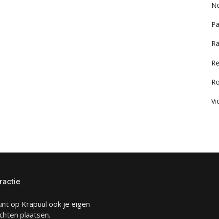
No
Pa
Ra
Re
R
Vi
ractie
unt op Krapuul ook je eigen
chten plaatsen.