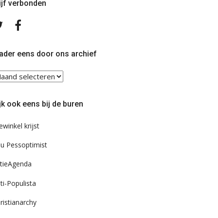
ijf verbonden
Volg
Volg
ons
ons
op
op
Twitter
Facebook
ader eens door ons archief
ader
ns
or
jk ook eens bij de buren
s
chief
ewinkel krijst
u Pessoptimist
tieAgenda
ti-Populista
ristianarchy