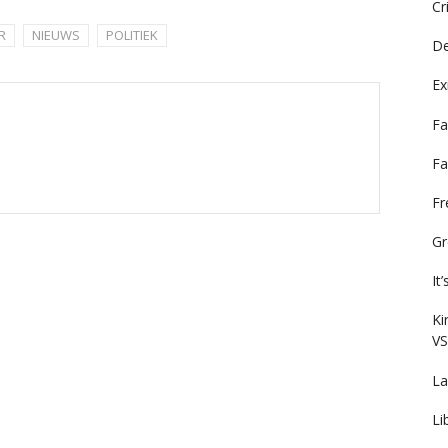
Cr
R
NIEUWS
POLITIEK
De
Ex
Fa
Fa
F
Gr
It
Ki
VS
La
Li