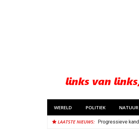
Naar
de
inhoud
springen
WERELD
POLITIEK
NATUUR 
LAATSTE NIEUWS:
Progressieve kand