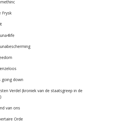
imethinc
 Frysk
it
una4life
unabescherming
reedom
enzeloos
’s going down
rsten Verdel (kroniek van de staatsgreep in de
)
nd van ons
bertaire Orde