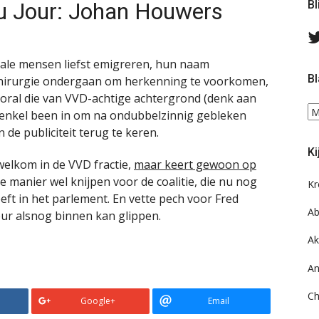
du Jour: Johan Houwers
Bl
male mensen liefst emigreren, hun naam
Bl
 chirurgie ondergaan om herkenning te voorkomen,
vooral die van VVD-achtige achtergrond (denk aan
Bl
n enkel been in om na ondubbelzinnig gebleken
ee
 de publiciteit terug te keren.
do
Ki
on
welkom in de VVD fractie,
maar keert gewoon op
ar
ie manier wel knijpen voor de coalitie, die nu nog
Kr
ft in het parlement. En vette pech voor Fred
Ab
eur alsnog binnen kan glippen.
Ak
An
Ch
Google+
Email