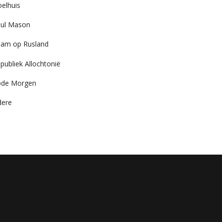
elhuis
ul Mason
am op Rusland
publiek Allochtonië
ode Morgen
dere