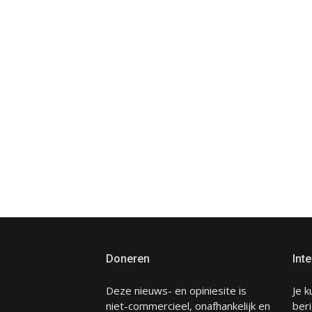
Doneren
Inte
Deze nieuws- en opiniesite is
Je k
niet-commercieel, onafhankelijk en
beri