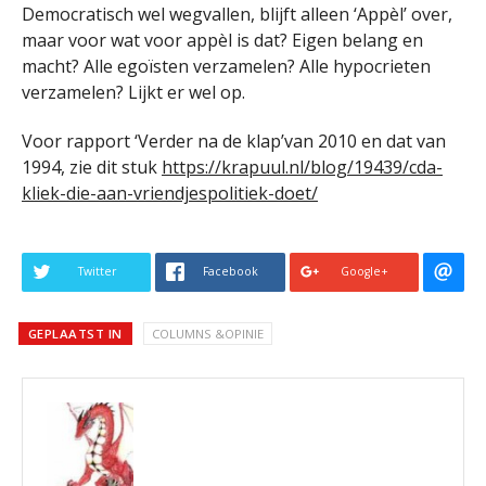
Democratisch wel wegvallen, blijft alleen ‘Appèl’ over,
maar voor wat voor appèl is dat? Eigen belang en
macht? Alle egoïsten verzamelen? Alle hypocrieten
verzamelen? Lijkt er wel op.
Voor rapport ‘Verder na de klap’van 2010 en dat van
1994, zie dit stuk
https://krapuul.nl/blog/19439/cda-
kliek-die-aan-vriendjespolitiek-doet/
Twitter
Facebook
Google+
GEPLAATST IN
COLUMNS &OPINIE