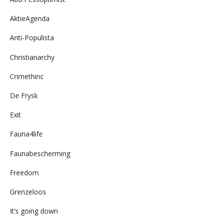
AktieAgenda
Anti-Populista
Christianarchy
Crimethinc
De Frysk
Exit
Fauna4life
Faunabescherming
Freedom
Grenzeloos
It’s going down