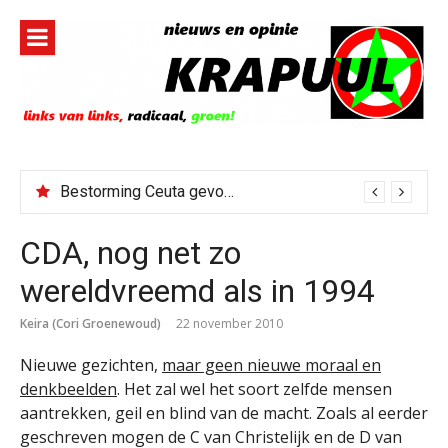
Naar
de
inhoud
springen
Bestorming Ceuta gevolg van op sociale media verspreide hoax?
CDA, nog net zo
wereldvreemd als in 1994
Keira (Cori Groenewoud)
22 november 2010
Nieuwe gezichten,
maar geen nieuwe moraal en
denkbeelden
. Het zal wel het soort zelfde mensen
aantrekken, geil en blind van de macht. Zoals al eerder
geschreven mogen de C van Christelijk en de D van