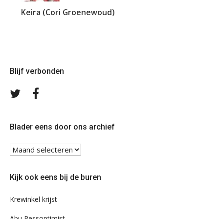
Keira (Cori Groenewoud)
Blijf verbonden
Volg
Volg
ons
ons
op
op
Twitter
Facebook
Blader eens door ons archief
Blader
eens
door
Kijk ook eens bij de buren
ons
archief
Krewinkel krijst
Abu Pessoptimist